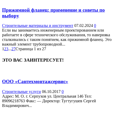
Прижимной фланец: применение и советы по
выбору
Строительные материалы и инструмент
07.02.2024
0
Если вы занимаетесь инженерным проектированием или
работаете в сфере технического обслуживания, то наверняка
сталкивались с таким понятием, как прижимной фланец. Это
важный элемент трубопроводной...
1
2
3
...
27
Страница 1 из 27
ЭТО ВАС ЗАИНТЕРЕСУЕТ!
ООО «Сантехмонтажсервис»
Строительные услуги
06.10.2017
0
Адрес: М. О. г. Серпухов ул. Центральная 146 Teл:
89096218763 Факс: — Директор: Тугтугушев Сергей
Владимирович...