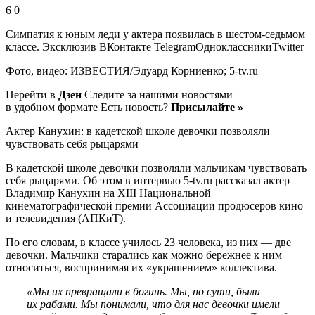
6 0
Симпатия к юным леди у актера появилась в шестом-седьмом
классе.
Эксклюзив ВКонтакте TelegramОдноклассникиTwitter
Фото, видео: ИЗВЕСТИЯ/Эдуард Корниенко; 5-tv.ru
Перейти в
Дзен
Следите за нашими новостями
в удобном формате Есть новость?
Присылайте »
Актер Канухин: в кадетской школе девочки позволяли
чувствовать себя рыцарями
В кадетской школе девочки позволяли мальчикам чувствовать
себя рыцарями. Об этом в интервью 5-tv.ru рассказал актер
Владимир Канухин на XIII Национальной
кинематографической премии Ассоциации продюсеров кино
и телевидения (АПКиТ).
По его словам, в классе училось 23 человека, из них — две
девочки. Мальчики старались как можно бережнее к ним
относиться, воспринимая их «украшением» коллектива.
«Мы их превращали в богинь. Мы, по сути, были
их рабами. Мы понимали, что для нас девочки имели