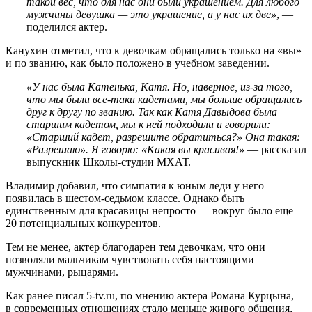
такой вес, что для нас они были украшением. Для любого
мужчины девушка — это украшение, а у нас их две»
, —
поделился актер.
Канухин отметил, что к девочкам обращались только на «вы»
и по званию, как было положено в учебном заведении.
«У нас была Катенька, Катя. Но, наверное, из-за того,
что мы были все-таки кадетами, мы больше обращались
друг к другу по званию. Так как Катя Давыдова была
старшим кадетом, мы к ней подходили и говорили:
«Старший кадет, разрешите обратиться?» Она такая:
«Разрешаю». Я говорю: «Какая вы красивая!»
— рассказал
выпускник Школы-студии МХАТ.
Владимир добавил, что симпатия к юным леди у него
появилась в шестом-седьмом классе. Однако быть
единственным для красавицы непросто — вокруг было еще
20 потенциальных конкурентов.
Тем не менее, актер благодарен тем девочкам, что они
позволяли мальчикам чувствовать себя настоящими
мужчинами, рыцарями.
Как ранее писал 5-tv.ru, по мнению актера Романа Курцына,
в современных отношениях стало меньше живого общения,