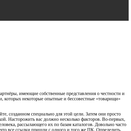
 партнёры, имеющие собственные представления о честности и
и, которых некоторые опытные и бессовестные «товарищи»
е, созданном специально для этой цели. Затем они просто
кой. Насторожить вас должно несколько факторов. Во-первых,
 человека, рассылающего их по базам каталогов. Довольно часто
что все ссылки пришли с одного и того же ПК. Определить,