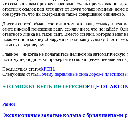
что ссылки к вам приходят пакетами, очень просто, как цели, 
ответных ссылок разнятся друг от друга только именами домен
обнаружите, что их содержание также совершенно одинаково.
Другой способ обмана состоит в том, что вашу ссылку заведом
сайте никакой поисковик вашу ссылку ни за что не найдёт. Од
ответного линка на такой сайт. Вместо ссылки, которая ведёт 
поможет поисковику обнаружить-таки вашу ссылку. И хотя её ве
взамен, наверное, нет.
Главное – никогда не полагайтесь целиком на автоматическую
поэтому периодически проверяйте ссылки, размещённые на пар
Предыдущая статья
КРЕПЬ
Следующая статья
Почему деревянные окна дороже пластиков
ЭТО МОЖЕТ БЫТЬ ИНТЕРЕСНО
ЕЩЕ ОТ АВТОР
Разное
Эксклюзивные золотые кольца с бриллиантами р