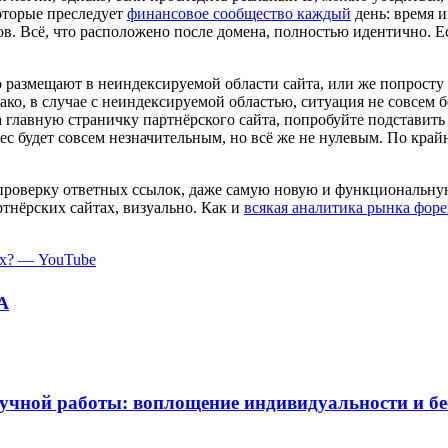
которые преследует
финансовое сообщество каждый
день: время и
ов. Всё, что расположено после домена, полностью идентично. Е
о размещают в неиндексируемой области сайта, или же попросту
нако, в случае с неиндексируемой областью, ситуация не совсем
на главную страничку партнёрского сайта, попробуйте подставит
с будет совсем незначительным, но всё же не нулевым. По крайн
 проверку ответных ссылок, даже самую новую и функциональну
тнёрских сайтах, визуально. Как и
всякая аналитика рынка форе
ых? — YouTube
А
учной работы: воплощение индивидуальности и б