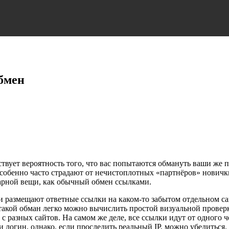
бмен
ствует вероятность того, что вас попытаются обмануть ваши же
собенно часто страдают от нечистоплотных «партнёров» новичк
тарной вещи, как обычный обмен ссылками.
размещают ответные ссылки на каком-то забытом отдельном сайт
 такой обман легко можно вычислить простой визуальной провер
ы с разных сайтов. На самом же деле, все ссылки идут от одного
огин, однако, если проследить реальный IP, можно убедиться, 