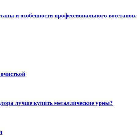
этапы и особенности профессионального восстанов
 очисткой
мусора лучше купить металлические урны?
и