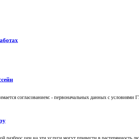
аботах
ссейн
ется согласованием: - первоначальных данных с условиями Г
ру
й разброс цен на эти услуги могут привести в растерянность 