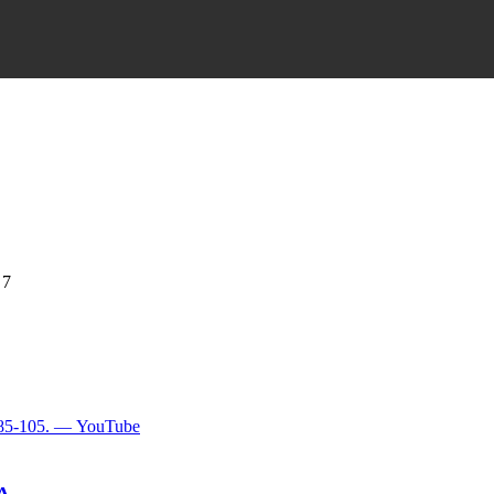
 7
885-105. — YouTube
А