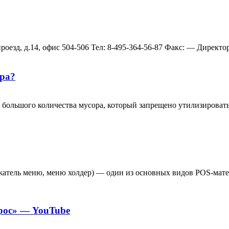
езд, д.14, офис 504-506 Teл: 8-495-364-56-87 Факс: — Директо
ора?
большого количества мусора, который запрещено утилизировать
ржатель меню, меню холдер) — один из основных видов POS-мат
рос» — YouTube