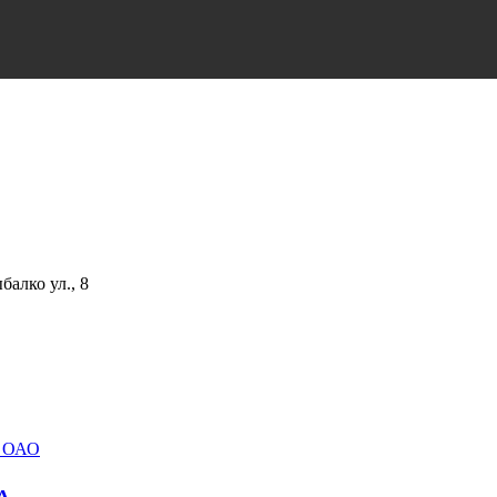
алко ул., 8
 ОАО
А