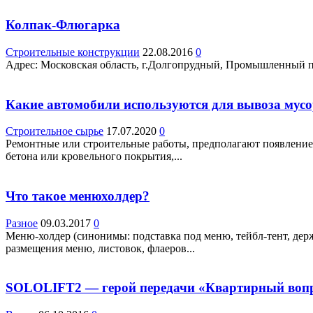
Колпак-Флюгарка
Строительные конструкции
22.08.2016
0
Адрес: Московская область, г.Долгопрудный, Промышленный про
Какие автомобили используются для вывоза мус
Строительное сырье
17.07.2020
0
Ремонтные или строительные работы, предполагают появление 
бетона или кровельного покрытия,...
Что такое менюхолдер?
Разное
09.03.2017
0
Меню-холдер (синонимы: подставка под меню, тейбл-тент, де
размещения меню, листовок, флаеров...
SOLOLIFT2 — герой передачи «Квартирный воп