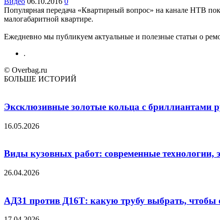
Видео
06.10.2016
0
Популярная передача «Квартирный вопрос» на канале НТВ по
малогабаритной квартире.
Ежедневно мы публикуем актуальные и полезные статьи о ремон
.
© Overbag.ru
БОЛЬШЕ ИСТОРИЙ
Эксклюзивные золотые кольца с бриллиантами ру
16.05.2026
Виды кузовных работ: современные технологии, 
26.04.2026
АД31 против Д16Т: какую трубу выбрать, чтобы 
17.04.2026