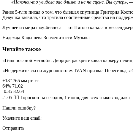
«Наконец-то увидела вас близко и не на сцене. Вы супер»,
— 
Ранее 5-tv.ru писал о том, что бывшая спутница Григория Ко
Девушка заявила, что тратила собственные средства на поддерж
Лучшее из мира шоу-бизнеса — от Пятого канала в мессендже
Надежда Кадышева Знаменитости Музыка
Читайте также
«Гнал поганой метлой»: Дворцов раскритиковал карьеру певи
«Не держите зла на журналистов»: IVAN призвал Пересильд з
+18° 765 мм рт. ст.
64% 71.02
-0.35 82.64
-1.05 🧙‍♀ Гороскоп на сегодня, 1 июня, для всех знаков зодиака
Нашли ошибку?
Укажите ваш email:
Отправить