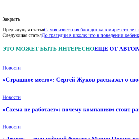
Закрыть
Предыдущая статья
Самая известная блондинка в мире: сто ле
Следующая статья
До трагедии в школе: что в поведении ребенк
ЭТО МОЖЕТ БЫТЬ ИНТЕРЕСНО
ЕЩЕ ОТ АВТОР
Новости
«Страшное место»: Сергей Жуков рассказал о св
Новости
«Схема не работает»: почему компаниям стоит ра
Новости
«Декрет — сильнейший бустер»: Мария Проша рас