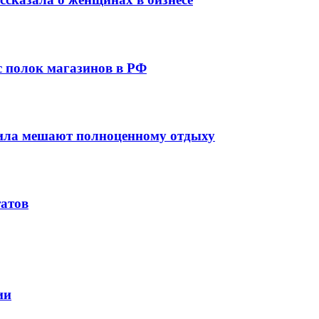
 с полок магазинов в РФ
вила мешают полноценному отдыху
татов
ии