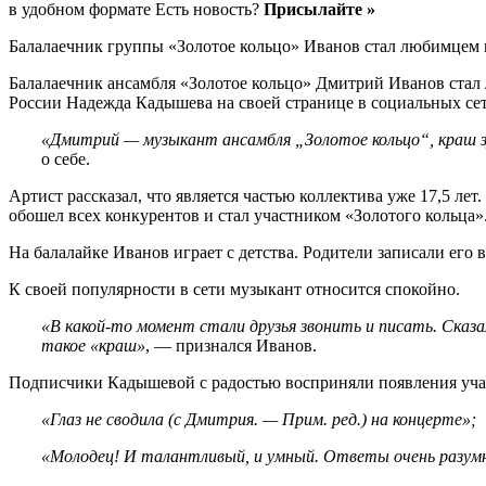
в удобном формате Есть новость?
Присылайте »
Балалаечник группы «Золотое кольцо» Иванов стал любимцем
Балалаечник ансамбля «Золотое кольцо» Дмитрий Иванов стал 
России Надежда Кадышева на своей странице в социальных сет
«Дмитрий — музыкант ансамбля „Золотое кольцо“, краш зу
о себе.
Артист рассказал, что является частью коллектива уже 17,5 л
обошел всех конкурентов и стал участником «Золотого кольца»
На балалайке Иванов играет с детства. Родители записали его 
К своей популярности в сети музыкант относится спокойно.
«В какой-то момент стали друзья звонить и писать. Сказ
такое «краш»
, — признался Иванов.
Подписчики Кадышевой с радостью восприняли появления учас
«Глаз не сводила (с Дмитрия. — Прим. ред.) на концерте»;
«Молодец! И талантливый, и умный. Ответы очень разум