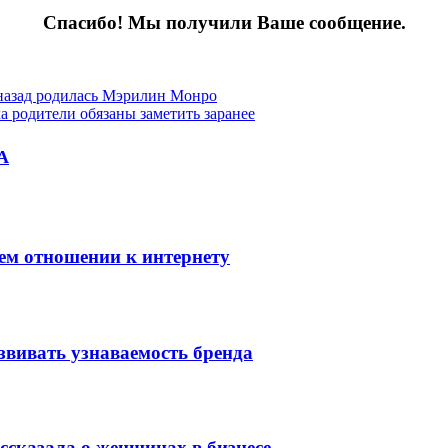
Спасибо! Мы получили Ваше сообщение.
т назад родилась Мэрилин Монро
а родители обязаны заметить заранее
А
оем отношении к интернету
звивать узнаваемость бренда
сказала о женщинах в бизнесе