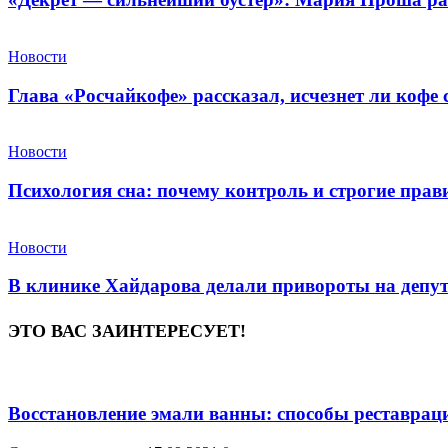
Новости
Глава «Росчайкофе» рассказал, исчезнет ли кофе
Новости
Психология сна: почему контроль и строгие пра
Новости
В клинике Хайдарова делали привороты на депу
ЭТО ВАС ЗАИНТЕРЕСУЕТ!
Восстановление эмали ванны: способы реставрац