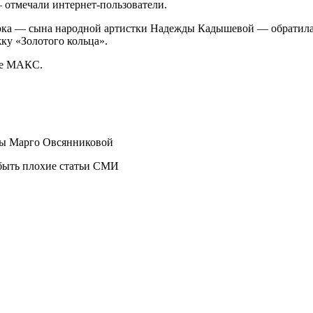
отмечали интернет-пользователи.
стюка — сына народной артистки Надежды Кадышевой — обратила
ку «Золотого кольца».
ре МАКС.
цы Марго Овсянниковой
абыть плохие статьи СМИ