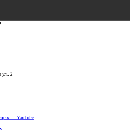
О
ул., 2
вопрос — YouTube
А