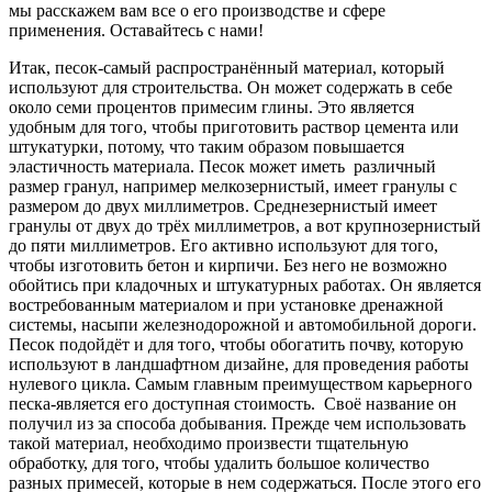
мы расскажем вам все о его производстве и сфере
применения. Оставайтесь с нами!
Итак, песок-самый распространённый материал, который
используют для строительства. Он может содержать в себе
около семи процентов примесим глины. Это является
удобным для того, чтобы приготовить раствор цемента или
штукатурки, потому, что таким образом повышается
эластичность материала. Песок может иметь различный
размер гранул, например мелкозернистый, имеет гранулы с
размером до двух миллиметров. Среднезернистый имеет
гранулы от двух до трёх миллиметров, а вот крупнозернистый
до пяти миллиметров. Его активно используют для того,
чтобы изготовить бетон и кирпичи. Без него не возможно
обойтись при кладочных и штукатурных работах. Он является
востребованным материалом и при установке дренажной
системы, насыпи железнодорожной и автомобильной дороги.
Песок подойдёт и для того, чтобы обогатить почву, которую
используют в ландшафтном дизайне, для проведения работы
нулевого цикла. Самым главным преимуществом карьерного
песка-является его доступная стоимость. Своё название он
получил из за способа добывания. Прежде чем использовать
такой материал, необходимо произвести тщательную
обработку, для того, чтобы удалить большое количество
разных примесей, которые в нем содержаться. После этого его