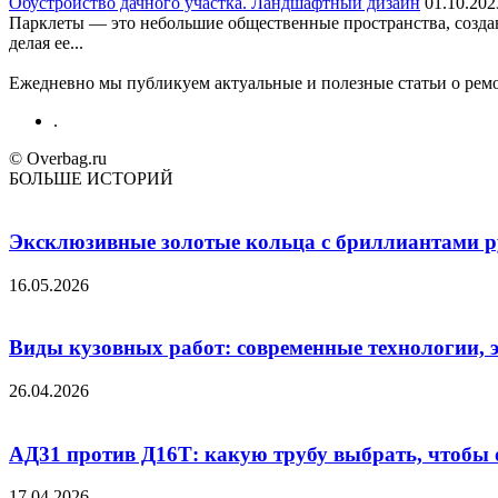
Обустройство дачного участка. Ландшафтный дизайн
01.10.202
Парклеты — это небольшие общественные пространства, создав
делая ее...
Ежедневно мы публикуем актуальные и полезные статьи о ремон
.
© Overbag.ru
БОЛЬШЕ ИСТОРИЙ
Эксклюзивные золотые кольца с бриллиантами ру
16.05.2026
Виды кузовных работ: современные технологии, 
26.04.2026
АД31 против Д16Т: какую трубу выбрать, чтобы 
17.04.2026