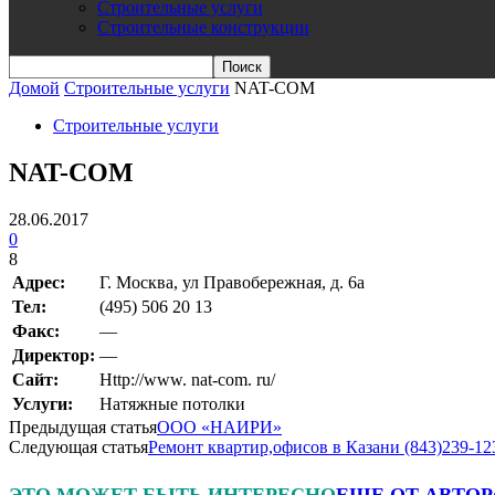
Строительные услуги
Строительные конструкции
Домой
Строительные услуги
NAT-COM
Строительные услуги
NAT-COM
28.06.2017
0
8
Адрес:
Г. Москва, ул Правобережная, д. 6а
Teл:
(495) 506 20 13
Факс:
—
Директор:
—
Сайт:
Http://www. nat-com. ru/
Услуги:
Натяжные потолки
Предыдущая статья
ООО «НАИРИ»
Следующая статья
Ремонт квартир,офисов в Казани (843)239-1
ЭТО МОЖЕТ БЫТЬ ИНТЕРЕСНО
ЕЩЕ ОТ АВТОР