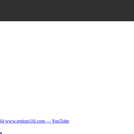
234 www.region116.com — YouTube
А