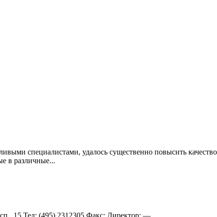
ивыми специалистами, удалось существенно повысить качество 
е в различные...
., 15 Teл: (495) 2312305 Факс: Директор: — ...