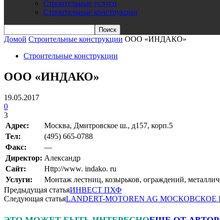
Строительные услуги
Строительные конструкции
Домой
Строительные конструкции
ООО «ИНДАКО»
Строительные конструкции
ООО «ИНДАКО»
19.05.2017
0
3
Адрес:
Москва, Дмитровское ш., д157, корп.5
Teл:
(495) 665-0788
Факс:
—
Директор:
Александр
Сайт:
Http://www. indako. ru
Услуги:
Монтаж лестниц, козырьков, ограждений, металли
Предыдущая статья
ИНВЕСТ ПХФ
Следующая статья
LANDERT-MOTOREN AG МОСКОВСКОЕ
ЭТО МОЖЕТ БЫТЬ ИНТЕРЕСНО
ЕЩЕ ОТ АВТОР