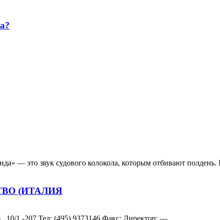
а?
да» — это звук судового колокола, которым отбивают полдень. Н
ТВО (ИТАЛИЯ
 10/1,-207 Teл: (495) 9373146 Факс: Директор: — ...