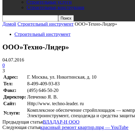
Строительные услуги
Строительные конструкции
Домой
Строительный инструмент
ООО»Техно-Лидер»
Строительный инструмент
ООО»Техно-Лидер»
04.07.2016
0
3
Адрес:
Г. Москва, ул. Никитинская, д. 10
Teл:
8-499-409-93-83
Факс:
(495) 646-50-20
Директор:
Левченко Я. В.
Сайт:
Http://www. techno-leader. ru
Комплексное обеспечение стройплощадок — компре
Услуги:
Электроинструмент, спецодежда и средства защиты
Предыдущая статья
ВЛАДАР-Н ООО
Следующая статья
красивый ремонт квартир.mpg — YouTube