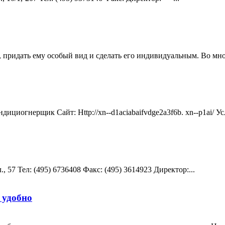
, придать ему особый вид и сделать его индивидуальным. Во мно
дициогнерщик Сайт: Http://xn--d1aciabaifvdge2a3f6b. xn--p1ai/
 57 Teл: (495) 6736408 Факс: (495) 3614923 Директор:...
 удобно