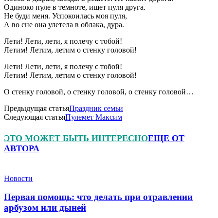
Одиноко пуле в темноте, ищет пуля друга.
Не буди меня. Успокоилась моя пуля,
А во сне она улетела в облака, дура.
Лети! Лети, лети, я полечу с тобой!
Летим! Летим, летим о стенку головой!
Лети! Лети, лети, я полечу с тобой!
Летим! Летим, летим о стенку головой!
О стенку головой, о стенку головой, о стенку головой…
Предыдущая статья
Праздник семьи
Следующая статья
Пулемет Максим
ЭТО МОЖЕТ БЫТЬ ИНТЕРЕСНО
ЕЩЕ ОТ
АВТОРА
Новости
Первая помощь: что делать при отравлении
арбузом или дыней