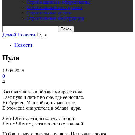
Строймашины и оборудование
Строительный инструмент
Строительные услуги
Строительные конструкции
Домой
Новости
Пуля
Новости
Пуля
13.05.2025
0
4
Засыпает ветер в облаке, умирает сила.
Тает пуля и летит во сне, где ее носило.
Не буди ее. Успокойся, ты мое горе.
В этом сне она улетела в облака, дура.
Лети! Лети, лети, я полечу с тобой!
Летим! Летим, летим о стенку головой!
Небов в дырах, звезды в решете. Не пылит дорога.