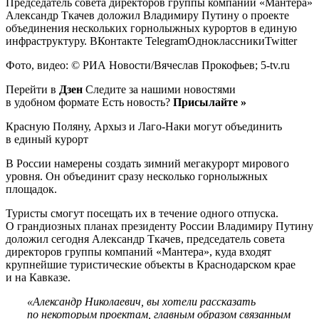
Председатель совета директоров группы компаний «Мантера»
Александр Ткачев доложил Владимиру Путину о проекте
объединения нескольких горнолыжных курортов в единую
инфраструктуру.
ВКонтакте TelegramОдноклассникиTwitter
Фото, видео: © РИА Новости/Вячеслав Прокофьев; 5-tv.ru
Перейти в
Дзен
Следите за нашими новостями
в удобном формате Есть новость?
Присылайте »
Красную Поляну, Архыз и Лаго-Наки могут объединить
в единый курорт
В России намерены создать зимний мегакурорт мирового
уровня. Он объединит сразу несколько горнолыжных
площадок.
Туристы смогут посещать их в течение одного отпуска.
О грандиозных планах президенту России Владимиру Путину
доложил сегодня Александр Ткачев, председатель совета
директоров группы компаний «Мантера», куда входят
крупнейшие туристические объекты в Краснодарском крае
и на Кавказе.
«Александр Николаевич, вы хотели рассказать
по некоторым проектам, главным образом связанным