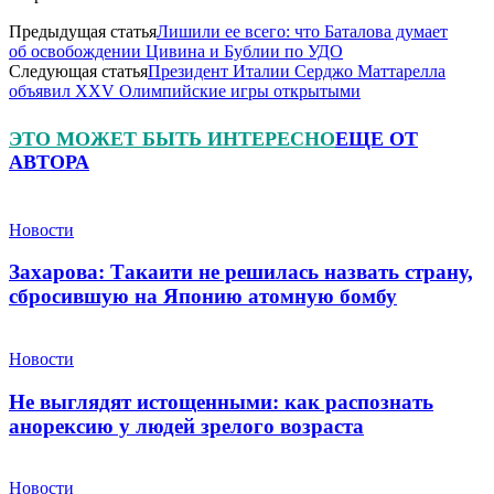
Предыдущая статья
Лишили ее всего: что Баталова думает
об освобождении Цивина и Бублии по УДО
Следующая статья
Президент Италии Серджо Маттарелла
объявил XXV Олимпийские игры открытыми
ЭТО МОЖЕТ БЫТЬ ИНТЕРЕСНО
ЕЩЕ ОТ
АВТОРА
Новости
Захарова: Такаити не решилась назвать страну,
сбросившую на Японию атомную бомбу
Новости
Не выглядят истощенными: как распознать
анорексию у людей зрелого возраста
Новости