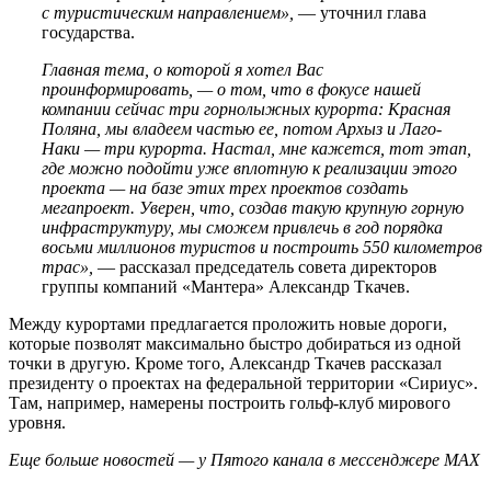
с туристическим направлением»,
— уточнил глава
государства.
Главная тема, о которой я хотел Вас
проинформировать, — о том, что в фокусе нашей
компании сейчас три горнолыжных курорта: Красная
Поляна, мы владеем частью ее, потом Архыз и Лаго-
Наки — три курорта. Настал, мне кажется, тот этап,
где можно подойти уже вплотную к реализации этого
проекта — на базе этих трех проектов создать
мегапроект. Уверен, что, создав такую крупную горную
инфраструктуру, мы сможем привлечь в год порядка
восьми миллионов туристов и построить 550 километров
трас»,
— рассказал председатель совета директоров
группы компаний «Мантера» Александр Ткачев.
Между курортами предлагается проложить новые дороги,
которые позволят максимально быстро добираться из одной
точки в другую. Кроме того, Александр Ткачев рассказал
президенту о проектах на федеральной территории «Сириус».
Там, например, намерены построить гольф-клуб мирового
уровня.
Еще больше новостей — у Пятого канала в мессенджере MAX