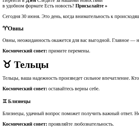
Перейти в
Дзен
Следите за нашими новостями
в удобном формате Есть новость?
Присылайте »
Сегодня 30 июня. Это день, когда внимательность к происход
♈️Овны
Овны, неожиданность окажется для вас выгодной. Главное — н
Космический совет:
примите перемены.
♉
Тельцы
Тельцы, ваша надежность произведет сильное впечатление. Кто
Космический совет:
оставайтесь верны себе.
♊
Близнецы
Близнецы, удачный вопрос поможет получить важный ответ. Не
Космический совет:
проявляйте любознательность.