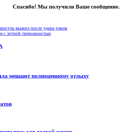
Спасибо! Мы получили Ваше сообщение.
дросток выжил после удара током
ся с летней тревожностью
А
вила мешают полноценному отдыху
татов
 привычку для долгой жизни