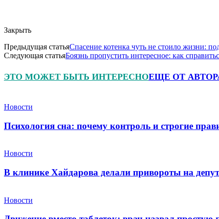
Закрыть
Предыдущая статья
Спасение котенка чуть не стоило жизни: по
Следующая статья
Боязнь пропустить интересное: как справить
ЭТО МОЖЕТ БЫТЬ ИНТЕРЕСНО
ЕЩЕ ОТ АВТОР
Новости
Психология сна: почему контроль и строгие пра
Новости
В клинике Хайдарова делали привороты на депу
Новости
Движение вместо таблеток: врач назвал простую