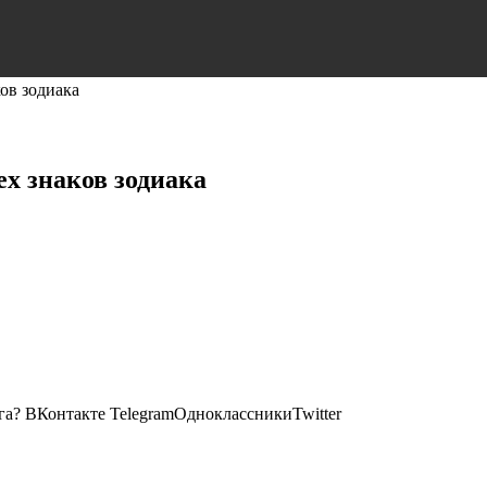
ков зодиака
сех знаков зодиака
уга?
ВКонтакте TelegramОдноклассникиTwitter