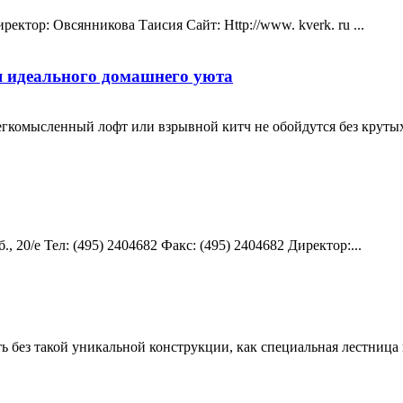
ректор: Овсянникова Таисия Сайт: Http://www. kverk. ru ...
я идеального домашнего уюта
гкомысленный лофт или взрывной китч не обойдутся без крутых
 20/е Teл: (495) 2404682 Факс: (495) 2404682 Директор:...
 без такой уникальной конструкции, как специальная лестница 