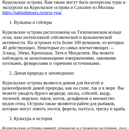
Курильские острова. Вам также могут быть интересны туры и
экскурсии на Курильские острова и Сахалин из Москвы
https://sakhalintours.ru/next-year
.
Вулканы и гейзеры
Курильские острова расположены на Тихоокеанском кольце
огня, зоне интенсивной сейсмической и вулканической
активности. На островах есть более 100 вулканов, из которых
40 действующих. Некоторые из самых впечатляющих —
Алаид, Эбеко, Креницын, Тятя и Менделеев. Вы можете
наблюдать за захватывающими извержениями, лавовыми
потоками, фумаролами и горячими источниками.
Дикая природа и заповедники
Курильские острова являются домом для богатой и
разнообразной дикой природы, как на суше, так и в море. Вы
можете увидеть бурого медведя, лисиц, соболей, выдр,
тюленей, морских львов, китов, дельфинов и множество
видов птиц. Острова также являются райем для рыбаков,
которые могут ловить лосося, форель, палтуса, треску и краба.
Культура и история
Курильские острова имеют длинную и сложную историю, под