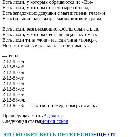
Есть люди, у которых обращаются на «Вы»,
Есть люди, у которых сто четыре головы,
Есть загадочные девушки с магнитными глазами,
Есть большие пассажиры мандариновой травы,
Есть люди, разгрызающие кобальтовый сплав,
Есть люди, у которых есть двадцать кур-мяф,
Есть люди типа «жив» и люди типа «помер»,
Но нет никого, кто знал бы твой номер…
— типа
2-12-85-0а
2-12-85-0б
2-12-85-0в
2-12-85-0г
2-12-85-0д
2-12-85-0е
2-12-85-0е
2-12-85-0ж
2-12-85-06 — это твой номер, номер, номер…
Предыдущая статья
Аделаида
Следующая статья
Ясный сокол
ЭТО МОЖЕТ БЫТЬ ИНТЕРЕСНО
ЕЩЕ ОТ