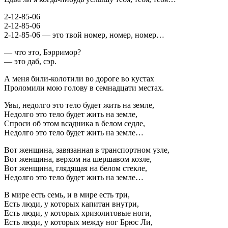
2-12-85-06
2-12-85-06
2-12-85-06 — это твой номер, номер, номер…
— что это, Бэрримор?
— это даб, сэр.
А меня били-колотили во дороге во кустах
Проломили мою голову в семнадцати местах.
Увы, недолго это тело будет жить на земле,
Недолго это тело будет жить на земле,
Спроси об этом всадника в белом седле,
Недолго это тело будет жить на земле…
Вот женщина, завязанная в транспортном узле,
Вот женщина, верхом на шершавом козле,
Вот женщина, глядящая на белом стекле,
Недолго это тело будет жить на земле…
В мире есть семь, и в мире есть три,
Есть люди, у которых капитан внутри,
Есть люди, у которых хризолитовые ноги,
Есть люди, у которых между ног Брюс Ли,