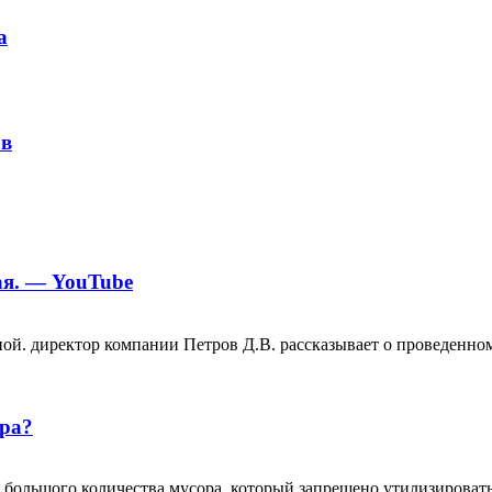
а
ов
ая. — YouTube
й. директор компании Петров Д.В. рассказывает о проведенно
ора?
большого количества мусора, который запрещено утилизировать