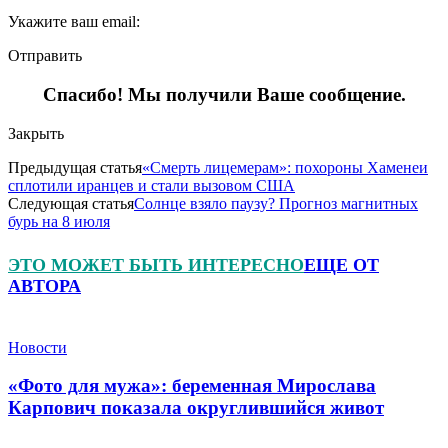
Укажите ваш email:
Отправить
Спасибо! Мы получили Ваше сообщение.
Закрыть
Предыдущая статья
«Смерть лицемерам»: похороны Хаменеи
сплотили иранцев и стали вызовом США
Следующая статья
Солнце взяло паузу? Прогноз магнитных
бурь на 8 июля
ЭТО МОЖЕТ БЫТЬ ИНТЕРЕСНО
ЕЩЕ ОТ
АВТОРА
Новости
«Фото для мужа»: беременная Мирослава
Карпович показала округлившийся живот