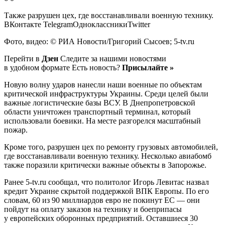
Также разрушен цех, где восстанавливали военную технику.
ВКонтакте TelegramОдноклассникиTwitter
Фото, видео: © РИА Новости/Григорий Сысоев; 5-tv.ru
Перейти в
Дзен
Следите за нашими новостями
в удобном формате Есть новость?
Присылайте »
Новую волну ударов нанесли наши военные по объектам
критической инфраструктуры Украины. Среди целей были
важные логистические базы ВСУ. В Днепропетровской
области уничтожен транспортный терминал, который
использовали боевики. На месте разгорелся масштабный
пожар.
Кроме того, разрушен цех по ремонту грузовых автомобилей,
где восстанавливали военную технику. Несколько авиабомб
также поразили критически важные объекты в Запорожье.
Ранее 5-tv.ru сообщал, что политолог Игорь Левитас назвал
кредит Украине скрытой поддержкой ВПК Европы. По его
словам, 60 из 90 миллиардов евро не покинут ЕС — они
пойдут на оплату заказов на технику и боеприпасы
у европейских оборонных предприятий. Оставшиеся 30