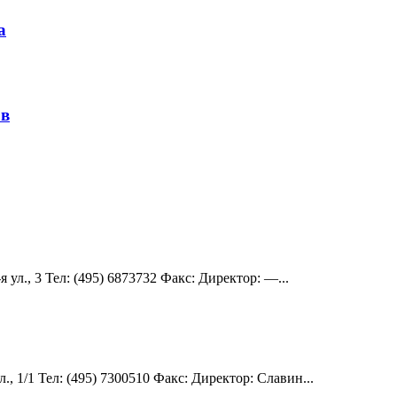
а
ов
ул., 3 Teл: (495) 6873732 Факс: Директор: —...
, 1/1 Teл: (495) 7300510 Факс: Директор: Славин...