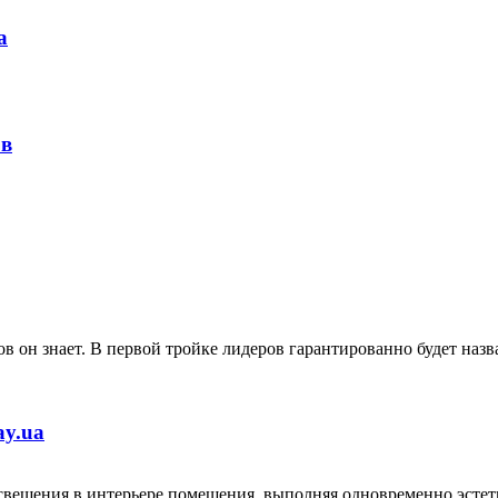
а
ов
в он знает. В первой тройке лидеров гарантированно будет наз
ay.ua
свещения в интерьере помещения, выполняя одновременно эстет