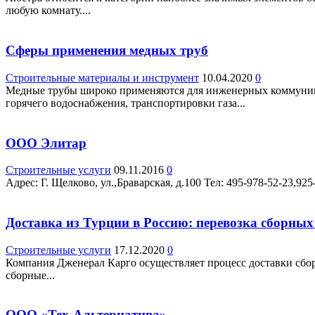
любую комнату....
Сферы применения медных труб
Строительные материалы и инструмент
10.04.2020
0
Медные трубы широко применяются для инженерных коммуникац
горячего водоснабжения, транспортировки газа...
ООО Элитар
Строительные услуги
09.11.2016
0
Адрес: Г. Щелково, ул.,Браварская, д.100 Teл: 495-978-52-23,925
Доставка из Турции в Россию: перевозка сборных
Строительные услуги
17.12.2020
0
Компания Дженерал Карго осуществляет процесс доставки сбор
сборные...
ООО «Тех-Альтернатива»