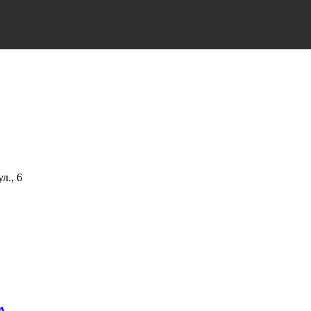
л., 6
А