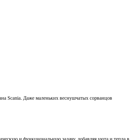
вана Scania. Даже маленьких веснушчатых сорванцов
ическую и функциональную задачу, добавляя уюта и тепла в