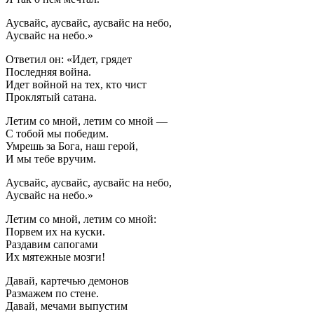
Аусвайс, аусвайс, аусвайс на небо,
Аусвайс на небо.»
Ответил он: «Идет, грядет
Последняя война.
Идет войной на тех, кто чист
Проклятый сатана.
Летим со мной, летим со мной —
С тобой мы победим.
Умрешь за Бога, наш герой,
И мы тебе вручим.
Аусвайс, аусвайс, аусвайс на небо,
Аусвайс на небо.»
Летим со мной, летим со мной:
Порвем их на куски.
Раздавим сапогами
Их мятежные мозги!
Давай, картечью демонов
Размажем по стене.
Давай, мечами выпустим