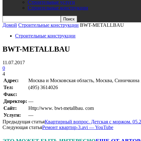
Строительные услуги
Строительные конструкции
Домой
Строительные конструкции
BWT-METALLBAU
Строительные конструкции
BWT-METALLBAU
11.07.2017
0
4
Адрес:
Москва и Московская область, Москва, Синичкина 2-
Teл:
(495) 3614026
Факс:
Директор:
—
Сайт:
Http://www. bwt-metallbau. com
Услуги:
—
Предыдущая статья
Квартирный вопрос. Детская с моржом. 05.
Следующая статья
Ремонт квартир-3.avi — YouTube
ЭТО МОЖЕТ БЫТЬ ИНТЕРЕСНО
ЕЩЕ ОТ АВТОР