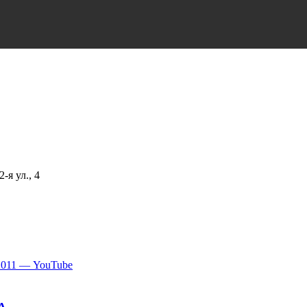
я ул., 4
2011 — YouTube
А