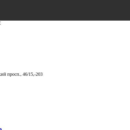
С
ий просп., 46/15,-203
А