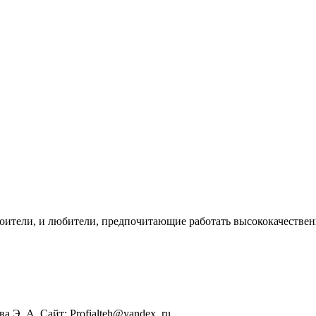
роители, и любители, предпочитающие работать высококачестве
Э. А. Сайт: Profialteh@yandex. ru ...