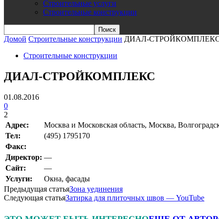
Строительные услуги
Строительные конструкции
Домой
Строительные конструкции
ДИАЛ-СТРОЙКОМПЛЕК
Строительные конструкции
ДИАЛ-СТРОЙКОМПЛЕКС
01.08.2016
0
2
Адрес:
Москва и Московская область, Москва, Волгоградск
Teл:
(495) 1795170
Факс:
Директор:
—
Сайт:
—
Услуги:
Окна, фасады
Предыдущая статья
Зона уединения
Следующая статья
Затирка для плиточных швов — YouTube
ЭТО МОЖЕТ БЫТЬ ИНТЕРЕСНО
ЕЩЕ ОТ АВТОР