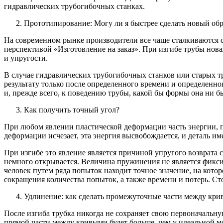
гидравлических трубогибочных станках.
Прототипирование: Могу ли я быстрее сделать новый обр
На современном рынке производители все чаще сталкиваются с
перспективой «Изготовление на заказ». При изгибе трубы нова
и упругости.
В случае гидравлических трубогибочных станков или старых т
результату только после определенного времени и определенн
и, прежде всего, к поведению трубы, какой бы формы она ни 
Как получить точный угол?
При любом явлении пластической деформации часть энергии, п
деформации исчезает, эта энергия высвобождается, и деталь и
При изгибе это явление является причиной упругого возврата с
немного открывается. Величина пружинения не является фиксир
человек путем ряда попыток находит точное значение, на кото
сокращения количества попыток, а также времени и потерь. Ст
Удлинение: как сделать промежуточные части между кр
После изгиба трубка никогда не сохраняет свою первоначальну
прямой части между кривыми будет больше, чем у идеальной м