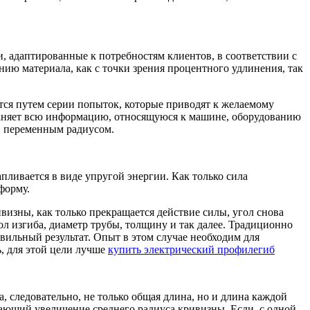
 адаптированные к потребностям клиентов, в соответствии с
нию материала, как с точки зрения процентного удлинения, так
тся путем серии попыток, которые приводят к желаемому
храняет всю информацию, относящуюся к машине, оборудованию
и переменным радиусом.
ливается в виде упругой энергии. Как только сила
форму.
визны, как только прекращается действие силы, угол снова
л изгиба, диаметр трубы, толщину и так далее. Традиционно
вильный результат. Опыт в этом случае необходим для
ь, для этой цели лучше
купить электрический профилегиб
, следовательно, не только общая длина, но и длина каждой
ающий увеличение среднего радиуса кривизны. Если, с одной