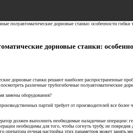
чные полуавтоматические дорновые станки: особенности гибки 
оматические дорновые станки: особенно
еские дорновые станки решают наиболее распространенные проб
посмотреть различные трубогибочные полуавтоматические дорн
емя замены оборудования?
оизводственных партий требует от производителей все более час
ператор должен выполнить необходимые наладочные операции: г
рации необходимы для того, чтобы согнуть трубу, не повредив д
го оператора ручная настройка этих параметров может занять мн