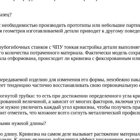
азец?
 необходимостью производить прототипы или небольшие партии,
я геометрия изготавливаемой детали приводит к другому поведе
рубогибочных станков с ЧПУ тонкая настройка детали выполняе
ого количества потраченного материала. Фактически модель со
была отформована, происходит ли кривизна с фиксированным ил
ередаваемой изделию для изменения его формы, неизбежно накап
меет тенденцию частично восстанавливать свою первоначальную 
огнутой трубки: то есть при достижении определенного угла кри
ованной величиной, а зависит от многих факторов, включая уго
рое нужно увеличить каждый угол кривизны, чтобы получить пра
оит отметить, что мложнее всего согнуть металлический профил
ивыми нужной длины?
ю длину. Кривизна на самом деле вызывает растяжение материала
одели. К этому явлению добавляется эффект пружинения, вызыв