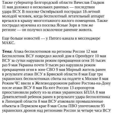
Также губернатор Белгородской области Вячеслав Гладков
11 мая доложил о нескольких раненых — последтвии
удара ВСУ. В поселке Октябрьский пострадал 18-летний
молодой человек, когда беспилотный летательный аппарат
врезался в крышу многоэтажного жилого помещения. Также
пострадал мужчина из поселка Ясные Зори в том же
регионе — он получил осколочное ранение живота.
Еще больше новостей — у Пятого канала в мессенджере
МАКС.
Тема:
Атака беспилотников на регионы России 12 мая
Беспилотник ВСУ повредил жилой дом в Оренбурге 10 мая
ВСУ за сутки нарушили режим прекращения огня 16 тысяч
раз 9 мая Украина почти 9 тысяч раз нарушила режим
прекращения огня в зоне СВО 9 мая Мирный житель ранен
в результате атаки ВСУ в Брянской области 8 мая Еще три
украинских беспилотниках сбиты на подлете к Москве 8 мая
Режим ЧС ввели в Железнодорожном районе Ростова-на-Дону
после атаки ВСУ 8 мая На юге России 13 аэропортов
приостановили работу из-за атаки украинских БПЛА 8 мая
Девятилетний ребенок ранен в результате удара беспилотника
в Липецкой области 8 мая ВСУ атаковали промышленные
объекты в Пермском крае 8 мая Силы ПВО уничтожили 95
украинских дронов над регионами России за четыре часа ВСУ