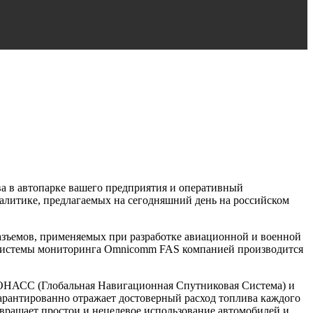
а в автопарке вашего предприятия и оперативный
алитике, предлагаемых на сегодняшний день на российском
ъемов, применяемых при разработке авиационной и военной
я системы мониторинга Omnicomm FAS компанией производится
ГЛОНАСС (Глобальная Навигационная Спутниковая Система) и
арантированно отражает достоверный расход топлива каждого
вращает простои и нецелевое использование автомобилей и