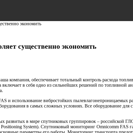
щественно экономить
оляет существенно экономить
ша компания, обеспечивает тотальный контроль расхода топлив
 включает в себя одно из сильнейших решений по топливной ан
а.
S и использование вибростойких пылевлагонепроницаемых раз
оборудования в самых сложных условиях. Все оборудование дл
амых развитых в мире спутниковых группировок – российской 
 Positioning System). Спутниковый мониторинг Omnicomm FAS г
основные параметры его работы. Мониторинг транспорта предот