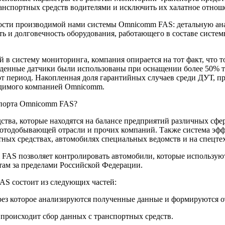
анспортных средств водителями и исключить их халатное отноше
сти производимой нами системы Omnicomm FAS: детальную анал
ь и долговечность оборудования, работающего в составе сист
в систему мониторинга, компания опирается на тот факт, что то
денные датчики были использованы при оснащении более 50% т
т период. Накопленная доля гарантийных случаев среди ДУТ, про
одимого компанией Omnicomm.
спорта Omnicomm FAS?
тва, которые находятся на балансе предприятий различных сфе
золотодобывающей отрасли и прочих компаний. Также система э
ных средствах, автомобилях специальных ведомств и на спецте
S позволяет контролировать автомобили, которые используютс
там за пределами Российской Федерации.
 состоит из следующих частей:
ез которое анализируются полученные данные и формируются от
 происходит сбор данных с транспортных средств.