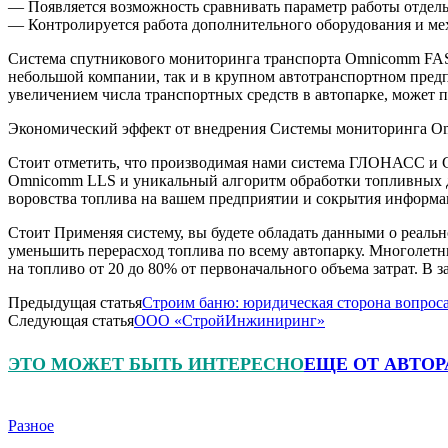
— Появляется возможность сравнивать параметр работы отдель
— Контролируется работа дополнительного оборудования и ме
Система спутникового мониторинга транспорта Omnicomm FAS 
небольшой компании, так и в крупном автотранспортном предп
увеличением числа транспортных средств в автопарке, может
Экономический эффект от внедрения Системы мониторинга 
Стоит отметить, что производимая нами система ГЛОНАСС и G
Omnicomm LLS и уникальный алгоритм обработки топливных д
воровства топлива на вашем предприятии и сокрытия информа
Стоит Применяя систему, вы будете обладать данными о реаль
уменьшить перерасход топлива по всему автопарку. Многолетн
на топливо от 20 до 80% от первоначального объема затрат. В 
Предыдущая статья
Строим баню: юридическая сторона вопрос
Следующая статья
ООО «СтройИнжиниринг»
ЭТО МОЖЕТ БЫТЬ ИНТЕРЕСНО
ЕЩЕ ОТ АВТОР
Разное