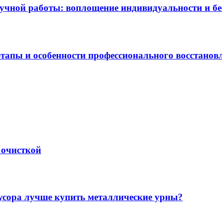
учной работы: воплощение индивидуальности и б
этапы и особенности профессионального восстанов
 очисткой
мусора лучше купить металлические урны?