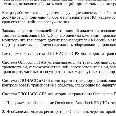
техники, позволяет избежать махинаций при использовании тр
Как разработчики, мы выделяем следующие ключевые особенно
доступное для понимания любым пользователем ПО, надежност
срок его гарантийного обслуживания.
Заявляя о функции сильнейшей топливной аналитики, входящей 
топлива Omnicomm LLS (ДУТ). По оценкам компании, произве
мониторинга транспорта других производителей в России в это
подтверждает высочайшую надежность оборудования, произв
Где применяется система ГЛОНАСС и GPS мониторинга тран
Система Omnicomm FAS устанавливается на транспортные средс
транспортной, сельскохозяйственной, лесозаготовительной, 
транспорте, частных и государственных маршрутных транспорт
Система ГЛОНАСС и GPS мониторинга транспорта Omnicomm FA
контролировать транспортные средства, следующие по маршру
Система ГЛОНАСС GPS мониторинга транспорта Omnicomm FAS
1. Программное обеспечение Omnicomm Autocheck SE (ПО), чер
2. Необходимая модель регистратора Omnicomm, через который