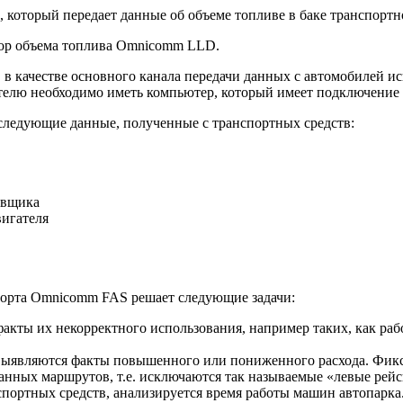
который передает данные об объеме топливе в баке транспортно
атор объема топлива Omnicomm LLD.
в качестве основного канала передачи данных с автомобилей ис
лю необходимо иметь компьютер, который имеет подключение к
следующие данные, полученные с транспортных средств:
авщика
игателя
рта Omnicomm FAS решает следующие задачи:
акты их некорректного использования, например таких, как ра
 выявляются факты повышенного или пониженного расхода. Фикс
анных маршрутов, т.е. исключаются так называемые «левые рей
портных средств, анализируется время работы машин автопарка