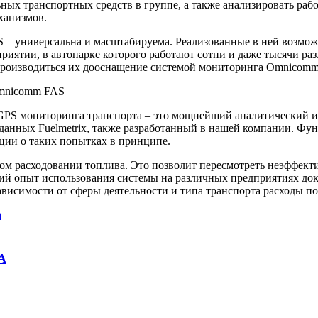
ных транспортных средств в группе, а также анализировать раб
ханизмов.
– универсальна и масштабируема. Реализованные в ней возможн
риятии, в автопарке которого работают сотни и даже тысячи ра
 производиться их дооснащение системой мониторинга Omnicom
Omnicomm FAS
PS мониторинга транспорта – это мощнейший аналитический инс
анных Fuelmetrix, также разработанный в нашей компании. Фу
ции о таких попытках в принципе.
ном расходовании топлива. Это позволит пересмотреть неэффект
ий опыт использования системы на различных предприятиях док
зависимости от сферы деятельности и типа транспорта расходы п
а
А