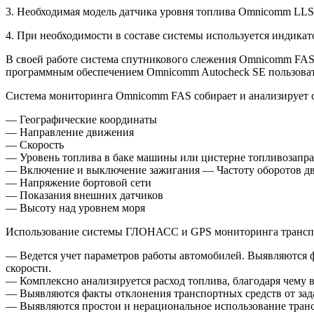
3. Необходимая модель датчика уровня топлива Omnicomm LLS, 
4. При необходимости в составе системы используется индик
В своей работе система спутникового слежения Omnicomm FAS 
программным обеспечением Omnicomm Autocheck SE пользовате
Система мониторинга Omnicomm FAS собирает и анализирует 
— Географические координаты
— Направление движения
— Скорость
— Уровень топлива в баке машины или цистерне топливозапр
— Включение и выключение зажигания — Частоту оборотов дв
— Напряжение бортовой сети
— Показания внешних датчиков
— Высоту над уровнем моря
Использование системы ГЛОНАСС и GPS мониторинга транспо
— Ведется учет параметров работы автомобилей. Выявляются ф
скорости.
— Комплексно анализируется расход топлива, благодаря чему
— Выявляются факты отклонения транспортных средств от зад
— Выявляются простои и нерациональное использование транс