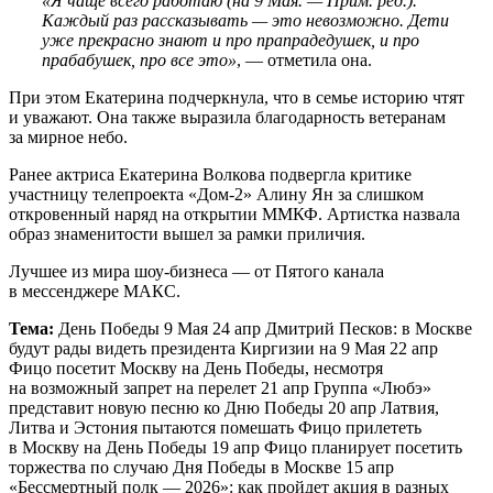
«Я чаще всего работаю (на 9 Мая. — Прим. ред.).
Каждый раз рассказывать — это невозможно. Дети
уже прекрасно знают и про прапрадедушек, и про
прабабушек, про все это»
, — отметила она.
При этом Екатерина подчеркнула, что в семье историю чтят
и уважают. Она также выразила благодарность ветеранам
за мирное небо.
Ранее актриса Екатерина Волкова подвергла критике
участницу телепроекта «Дом-2» Алину Ян за слишком
откровенный наряд на открытии ММКФ. Артистка назвала
образ знаменитости вышел за рамки приличия.
Лучшее из мира шоу-бизнеса — от Пятого канала
в мессенджере МАКС.
Тема:
День Победы 9 Мая 24 апр Дмитрий Песков: в Москве
будут рады видеть президента Киргизии на 9 Мая 22 апр
Фицо посетит Москву на День Победы, несмотря
на возможный запрет на перелет 21 апр Группа «Любэ»
представит новую песню ко Дню Победы 20 апр Латвия,
Литва и Эстония пытаются помешать Фицо прилететь
в Москву на День Победы 19 апр Фицо планирует посетить
торжества по случаю Дня Победы в Москве 15 апр
«Бессмертный полк — 2026»: как пройдет акция в разных