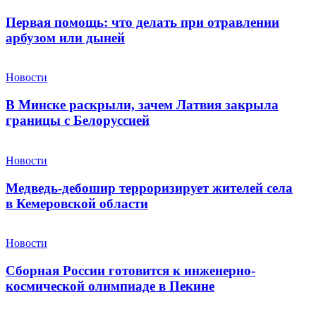
Первая помощь: что делать при отравлении
арбузом или дыней
Новости
В Минске раскрыли, зачем Латвия закрыла
границы с Белоруссией
Новости
Медведь-дебошир терроризирует жителей села
в Кемеровской области
Новости
Сборная России готовится к инженерно-
космической олимпиаде в Пекине