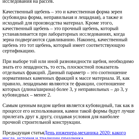
исследования на рассев.
Качественный щебень – это и качественная форма зерен
(кубовидна форма, неправильная и лещадная), а также и
исходный для производства материал. Кроме этого,
качественный щебень – это прочный щебень, который
устанавливается при лабораторных исследованиях, когда
зерна подвергаются сдавливанию. Наконец, качественный
щебень это тот щебень, который имеет соответствующую
сертификацию.
При выборе той или иной разновидности щебня, необходимо
знать его лещадность, то есть, плоскостной показатель
отдельных фракций. Данный параметр – это соотношение
нормативных каменных фракций к массе материала. И, как
правило, лещадными являются те фракции, соотношение
которых (длина/ширина) более 3, у неправильных – до 3, у
кубовидных – менее 2.
Самым ценным видом щебня является кубовидный, так как в
процессе его использования, камни такой формы будут лучше
прилегать друг к другу, создавая условия для наиболее
прочной строительной конструкции.
Предыдущая статья
День инженера-механика 2020: какого
числа, история и традиции праздника