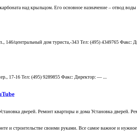
арбоната над крыльцом. Его основное назначение – отвод воды в
, 146/центральный дом туриста,-343 Teл: (495) 4349765 Факс: Ди
., 17-16 Teл: (495) 9289855 Факс: Директор: — ...
uTube
ua Установка дверей. Ремонт квартиры и дома Установка дверей. 
те и строительстве своими руками. Все самое важное и нужное 