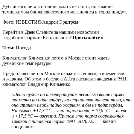
Дубайского лета в столице ждать не стоит, но зимние
температуры ближневосточного мегаполиса в город придут.
Фото: ИЗВЕСТИЯ/Андрей Эрштрем
Перейти в
Дзен
Следите за нашими новостями
в удобном формате Есть новость?
Присылайте »
Тема:
Погода
Климатолог Клименко: летом в Москве стоит ждать
дубайские температуры
Предстоящее лето в Москве окажется теплым, а временами
и жарким. Об этом в беседе с Aif.ru рассказал академик РАН,
климатолог Владимир Клименко.
«Лето будет по температурам несколько выше нормы,
примерно на один градус, но страшилки насчет того, что
оно станет необычайно жарким, я бы не подтвердил.
Напомню, +17,3°C — это норма июня, +19,6 °C — июля
и +17,5 °C — августа. Причем это норма современная.
Таковой считается норма 1991–2020 гг», —
заявил
специалист.