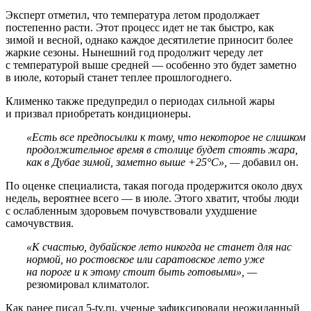
Эксперт отметил, что температура летом продолжает
постепенно расти. Этот процесс идет не так быстро, как
зимой и весной, однако каждое десятилетие приносит более
жаркие сезоны. Нынешний год продолжит череду лет
с температурой выше средней — особенно это будет заметно
в июле, который станет теплее прошлогоднего.
Клименко также предупредил о периодах сильной жары
и призвал приобретать кондиционеры.
«Есть все предпосылки к тому, что некоторое не слишком
продолжительное время в столице будет стоять жара,
как в Дубае зимой, заметно выше +25°C», —
добавил он.
По оценке специалиста, такая погода продержится около двух
недель, вероятнее всего — в июле. Этого хватит, чтобы люди
с ослабленным здоровьем почувствовали ухудшение
самочувствия.
«К счастью, дубайское лето никогда не станет для нас
нормой, но ростовское или саратовское лето уже
на пороге и к этому стоит быть готовыми», —
резюмировал климатолог.
Как ранее писал 5-tv.ru, ученые зафиксировали неожиданный