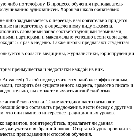
ую либо по телефону. В процессе обучения преподаватель
рослушиванию аудиозаписей. Хорошая школа обязательно
 либо задумываетесь о переезде, вам обязательно придется
енные на подготовку к определенному виду экзамена.
 дополнить словарный запас соответствующими терминами,
ранными партнерами и максимально успешно вести свои дела.
оходят 5-7 раз в неделю. Также школы предлагают студентам
пользуется в области медицины, журналистики, юриспруденции
отрим преимущества и недостатки каждой из них.
о Advanced). Такой подход считается наиболее эффективным,
мысли, говорить без существенного акцента, грамотно писать и
Следовательно, вы сможете выучить английский язык
ние английского языка. Такие методики часто называют
 безошибочно составлять предложения, вести беседу с другими
ом, что они намного интереснее традиционных уроков.
 вариантов, поинтересуйтесь, предлагает ли данная
орые уже учатся в выбранной школе. Открытый урок проводится
ачество преподавания и способов обучения.