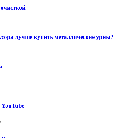
 очисткой
мусора лучше купить металлические урны?
и
 YouTube
/