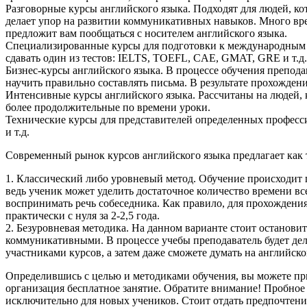
Разговорные курсы английского языка. Подходят для людей, ко
делает упор на развитии коммуникативных навыков. Много вр
предложит вам пообщаться с носителем английского языка.
Специализированные курсы для подготовки к международным эк
сдавать один из тестов: IELTS, TOEFL, CAE, GMAT, GRE и т.д
Бизнес-курсы английского языка. В процессе обучения препод
научить правильно составлять письма. В результате прохожде
Интенсивные курсы английского языка. Рассчитаны на людей, 
более продолжительные по времени уроки.
Технические курсы для представителей определенных професси
и т.д.
Современный рынок курсов английского языка предлагает как 
1. Классический либо уровневый метод. Обучение происходит п
ведь ученик может уделить достаточное количество времени вс
воспринимать речь собеседника. Как правило, для прохождения
практически с нуля за 2-2,5 года.
2. Безуровневая методика. На данном варианте стоит остановит
коммуникативными. В процессе учебы преподаватель будет дел
участниками курсов, а затем даже сможете думать на английск
Определившись с целью и методиками обучения, вы можете при
организация бесплатное занятие. Обратите внимание! Пробное 
исключительно для новых учеников. Стоит отдать предпочтени