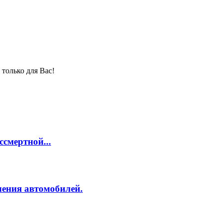
только для Вас!
смертной...
ления автомобилей.