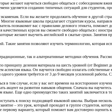
торые желают научиться свободно общаться с собеседником вжив
емени уделяется созданию типичных ситуаций для студентов, п
заменам. Если вы желаете продолжить обучение в другой стране
. Многие языковые школы предлагают студентам курсы, направл
аватель познакомит вас с правилами делового этикета, поможет
ния качественных курсов вы сможете свободно общаться с иност
которые желают выучить английский в сжатые сроки. Занятия пр
й. Такие занятия позволяют изучить терминологию, которая ис
традиционные, так и альтернативные методики обучения. Рассм
о принципу деления материала на шесть уровней (от Beginner д
ем аспектам языка. Он научится свободно излагать собственные 
 одного уровня требуется от 3 до 9 месяцев усиленной работы. 
ься в том случае, если у вас нет времени на всестороннее изуче
ать акцент на развитии навыков общения. Сначала вы научитесь
ом языке. Еще одно преимущество таких занятий заключается в т
ступать к поиску подходящей языковой школы. Выбрав несколько
занятие – это урок, который проходит в группе студентов, кот
е первому варианту, который поможет вам достоверно оценить к