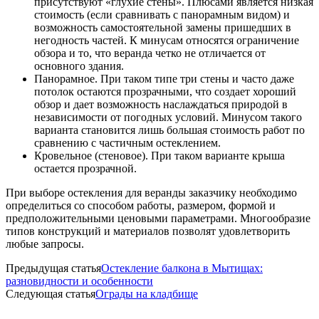
присутствуют «глухие стены». Плюсами является низкая
стоимость (если сравнивать с панорамным видом) и
возможность самостоятельной замены пришедших в
негодность частей. К минусам относятся ограничение
обзора и то, что веранда четко не отличается от
основного здания.
Панорамное. При таком типе три стены и часто даже
потолок остаются прозрачными, что создает хороший
обзор и дает возможность наслаждаться природой в
независимости от погодных условий. Минусом такого
варианта становится лишь большая стоимость работ по
сравнению с частичным остеклением.
Кровельное (стеновое). При таком варианте крыша
остается прозрачной.
При выборе остекления для веранды заказчику необходимо
определиться со способом работы, размером, формой и
предположительными ценовыми параметрами. Многообразие
типов конструкций и материалов позволят удовлетворить
любые запросы.
Предыдущая статья
Остекление балкона в Мытищах:
разновидности и особенности
Следующая статья
Ограды на кладбище