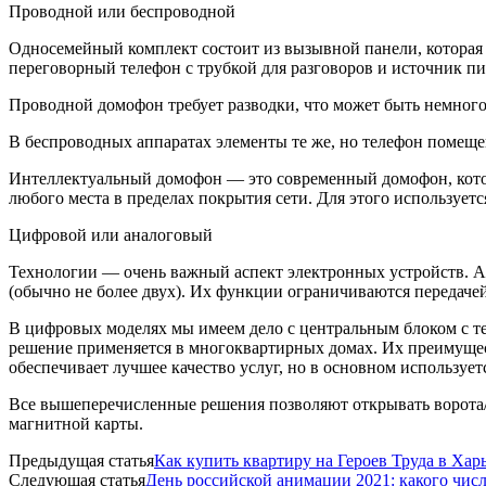
Проводной или беспроводной
Односемейный комплект состоит из вызывной панели, которая
переговорный телефон с трубкой для разговоров и источник п
Проводной домофон требует разводки, что может быть немного 
В беспроводных аппаратах элементы те же, но телефон помещен
Интеллектуальный домофон — это современный домофон, кото
любого места в пределах покрытия сети. Для этого использует
Цифровой или аналоговый
Технологии — очень важный аспект электронных устройств. 
(обычно не более двух). Их функции ограничиваются передачей
В цифровых моделях мы имеем дело с центральным блоком с те
решение применяется в многоквартирных домах. Их преимущес
обеспечивает лучшее качество услуг, но в основном использует
Все вышеперечисленные решения позволяют открывать ворота/
магнитной карты.
Предыдущая статья
Как купить квартиру на Героев Труда в Харь
Следующая статья
День российской анимации 2021: какого числ