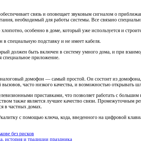
 обеспечивает связь и оповещает звуковым сигналом о приближ
итания, необходимый для работы системы. Все связано специаль
хлопотно, особенно в доме, который уже используется и строитс
 в специальную подставку и не имеет кабеля.
рый должен быть включен в систему умного дома, и при взаим
ся специальное приложение.
Аналоговый домофон — самый простой. Он состоит из домофона
 вызовов, часто низкого качества, и возможностью открывать ш
левизионными приставками, что позволяет работать с большим 
твом также является лучшее качество связи. Промежуточным р
ся в частных домах.
калитку с помощью ключа, кода, введенного на цифровой клав
кове без рисков
а, история и традиции праздника