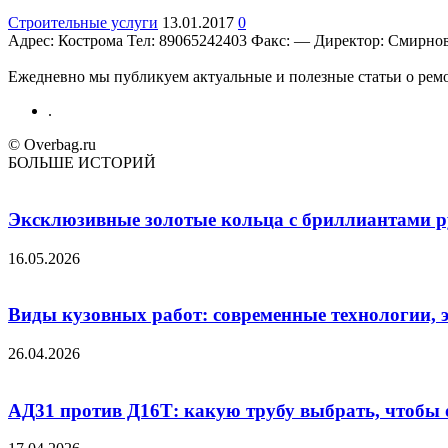
Строительные услуги
13.01.2017
0
Адрес: Кострома Teл: 89065242403 Факс: — Директор: Смирнов 
Ежедневно мы публикуем актуальные и полезные статьи о ремон
.
© Overbag.ru
БОЛЬШЕ ИСТОРИЙ
Эксклюзивные золотые кольца с бриллиантами ру
16.05.2026
Виды кузовных работ: современные технологии, 
26.04.2026
АД31 против Д16Т: какую трубу выбрать, чтобы 