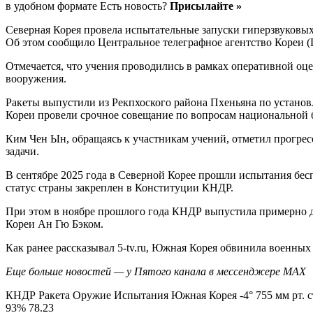
в удобном формате Есть новость?
Присылайте »
Северная Корея провела испытательные запуски гиперзвуковых
Об этом сообщило Центральное телеграфное агентство Кореи 
Отмечается, что учения проводились в рамках оперативной о
вооружения.
Ракеты выпустили из Рекпхоского района Пхеньяна по установ
Кореи провели срочное совещание по вопросам национальной 
Ким Чен Ын, обращаясь к участникам учений, отметил прогре
задачи.
В сентябре 2025 года в Северной Корее прошли испытания бес
статус страны закреплен в Конституции КНДР.
При этом в ноябре прошлого года КНДР выпустила примерно д
Кореи Ан Гю Бэком.
Как ранее рассказывал 5-tv.ru, Южная Корея обвинила военн
Еще больше новостей — у Пятого канала в мессенджере MAX
КНДР Ракета Оружие Испытания Южная Корея -4° 755 мм рт. с
93% 78.23