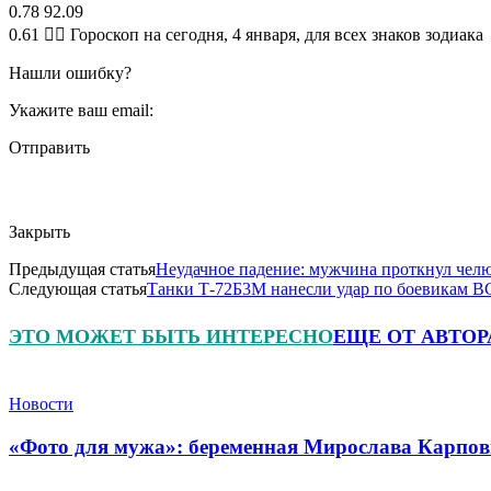
0.78 92.09
0.61 🧙‍♀ Гороскоп на сегодня, 4 января, для всех знаков зодиака
Нашли ошибку?
Укажите ваш email:
Отправить
Закрыть
Предыдущая статья
Неудачное падение: мужчина проткнул челю
Следующая статья
Танки Т-72Б3М нанесли удар по боевикам В
ЭТО МОЖЕТ БЫТЬ ИНТЕРЕСНО
ЕЩЕ ОТ АВТОР
Новости
«Фото для мужа»: беременная Мирослава Карпов