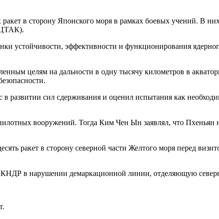
 ракет в сторону Японского моря в рамках боевых учений. В ни
(ЦТАК).
ценки устойчивости, эффективности и функционирования ядерно
ленным целям на дальности в одну тысячу километров в аквато
безопасности.
сс в развитии сил сдерживания и оценил испытания как необхо
пилотных вооружений. Тогда Ким Чен Ын заявлял, что Пхеньян н
есять ракет в сторону северной части Желтого моря перед виз
ых КНДР в нарушении демаркационной линии, отделяющую северн
т.