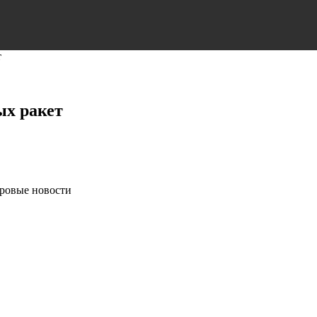
т
ых ракет
ировые новости