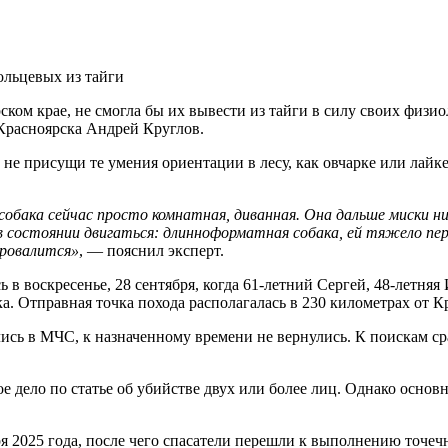
ольцевых из тайги
ском крае, не смогла бы их вывести из тайги в силу своих физи
Красноярска Андрей Круглов.
 не присущи те умения ориентации в лесу, как овчарке или лайк
 собака сейчас просто комнатная, диванная. Она дальше миски 
е в состоянии двигаться: длинноформатная собака, ей тяжело п
провалится»
, — пояснил эксперт.
 в воскресенье, 28 сентября, когда 61-летний Сергей, 48-летня
а. Отправная точка похода располагалась в 230 километрах от К
ались в МЧС, к назначенному времени не вернулись. К поискам
дело по статье об убийстве двух или более лиц. Однако основн
 2025 года, после чего спасатели перешли к выполнению точеч