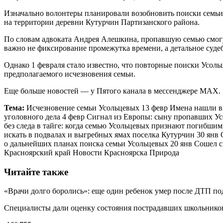
Изначально волонтеры планировали возобновить поиски семьи 
на территории деревни Кутурчин Партизанского района.
По словам адвоката Андрея Алешкина, пропавшую семью смогу
важно не фиксирование промежутка времени, а детальное судеб
Однако 1 февраля стало известно, что повторные поиски Усольц
предполагаемого исчезновения семьи.
Еще больше новостей — у Пятого канала в мессенджере MAX.
Тема:
Исчезновение семьи Усольцевых 13 февр Имена нашли в
уголовного дела 4 февр Сигнал из Европы: сыну пропавших У
без следа в тайге: когда семью Усольцевых признают погибши
искать в подвалах и выгребных ямах поселка Кутурчин 30 янв 
о дальнейших планах поиска семьи Усольцевых 20 янв Сошел 
Красноярский край Новости Красноярска Природа
Читайте также
«Врачи долго боролись»: еще один ребенок умер после ДТП по
Специалисты дали оценку состояния пострадавших школьников