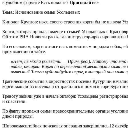
в удобном формате Есть новость?
Присылайте »
Тема:
Исчезновение семьи Усольцевых
Кинолог Круглов: из-за своего строения корги бы не вывела Ус
Корги, которая пропала вместе с семьей Усольцевых в Краснояр
Об этом РИА Новости рассказал инструктор-дрессировщик из 
По его словам, корги относится к комнатным породам собак, ей
прохождению в тайге.
«Нет, не могла (вывести. — Прим. ред.). Потому что это
лайка, овчарка. Корги по пересеченной местности сама н
вывести? Только куда-нибудь в овраг, в который она сама 
Трагические события в окрестностях поселка Кутурчин начались
корги вышли из поселка и отправились в поход к горе Буратинк
Тревогу забили уже в начале октября: Усольцевы регистриров
и спасатели.
По факту пропажи семьи правоохранительные органы уголовное 
дикой природы.
Широкомасштабная поисковая операция завершились 12 октября