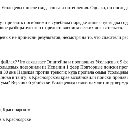
Усольцевых после схода снега и потепления. Однако, по после
т признать погибшими в судебном порядке лишь спустя два год
ное разбирательство с предоставлением веских доказательств.
евых не принесли результатов, несмотря на то, что спасатели ра
 файлах? Что связывает Эпштейна и пропавших Усольцевых 9 фе
сольцевых позвонили из Испании 1 февр Повторные поиски проп
ми 30 янв Надежда против тревоги: куда пропала семья Усольце
Снова в тайгу: в Красноярском крае возобновили поиски пропав
с ума? Версия об убийстве Усольцевым семьи находит подтвер
д Красноярском
 в Красноярске