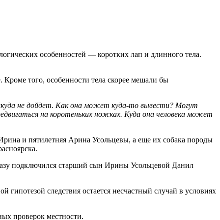
ологических особенностей — коротких лап и длинного тела.
е. Кроме того, особенности тела скорее мешали бы
никуда не дойдет. Как она может куда-то вывести? Могут
ередвигаться на коротеньких ножках. Куда она человека может
я Ирина и пятилетняя Арина Усольцевы, а еще их собака породы
расноярска.
 сразу подключился старший сын Ирины Усольцевой Данил
ой гипотезой следствия остается несчастный случай в условиях
ных проверок местности.