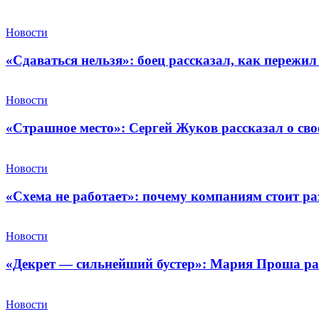
Новости
«Сдаваться нельзя»: боец рассказал, как пережил
Новости
«Страшное место»: Сергей Жуков рассказал о св
Новости
«Схема не работает»: почему компаниям стоит ра
Новости
«Декрет — сильнейший бустер»: Мария Проша рас
Новости