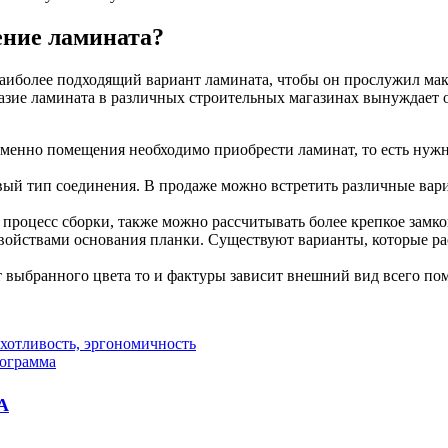
ение ламината?
 наиболее подходящий вариант ламината, чтобы он прослужил ма
азие ламината в различных строительных магазинах вынуждает 
именно помещения необходимо приобрести ламинат, то есть нужн
овый тип соединения. В продаже можно встретить различные ва
т процесс сборки, также можно рассчитывать более крепкое замк
войствами основания планки. Существуют варианты, которые р
от выбранного цвета то и фактуры зависит внешний вид всего по
отливость, эргономичность
рограмма
А