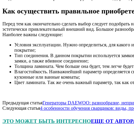
Как осуществить правильное приобрет
Перед тем как окончательно сделать выбор следует подобрать
эстетически привлекательный внешний вид. Большое разнообр
Наиболее важны следующие:
Условия эксплуатации. Нужно определиться, для какого 
покрытие;
Тип соединения. В данном покрытии используется замк
замки, а также вбивное соединение;
Толщина ламината. Чем больше она будет, тем легче буде
Влагостойкость. Наиважнейший параметр определяется с
кухонные или ванные комнаты;
Цвет ламината. Так же очень важный параметр, так как 
Предыдущая статья
Генераторы DAEWOO: разнообразие, неприх
Следующая статья
4 особенности обучения сварщиков: виды, п
ЭТО МОЖЕТ БЫТЬ ИНТЕРЕСНО
ЕЩЕ ОТ АВТОР