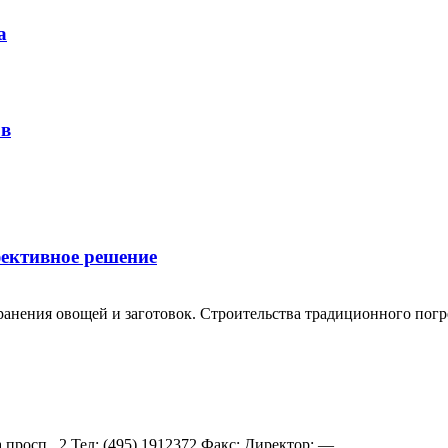
а
ов
фективное решение
хранения овощей и заготовок. Строительства традиционного пог
росп., 2 Teл: (495) 1912372 Факс: Директор: —...