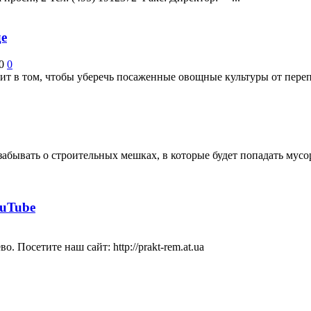
де
0
0
т в том, чтобы уберечь посаженные овощные культуры от перепад
забывать о строительных мешках, в которые будет попадать мус
ouTube
Посетите наш сайт: http://prakt-rem.at.ua