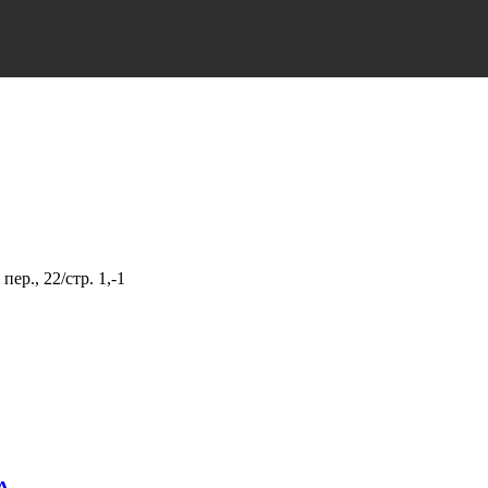
р., 22/стр. 1,-1
А