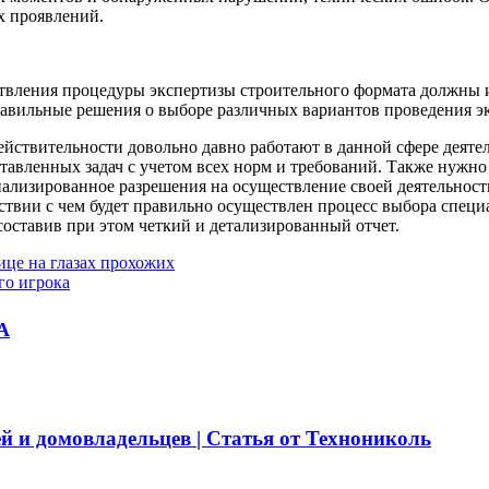
х проявлений.
ествления процедуры экспертизы строительного формата должны
равильные решения о выборе различных вариантов проведения э
действительности довольно давно работают в данной сфере деят
авленных задач с учетом всех норм и требований. Также нужно с
ализированное разрешения на осуществление своей деятельности
ствии с чем будет правильно осуществлен процесс выбора специ
составив при этом четкий и детализированный отчет.
ице на глазах прохожих
го игрока
А
й и домовладельцев | Статья от Технониколь