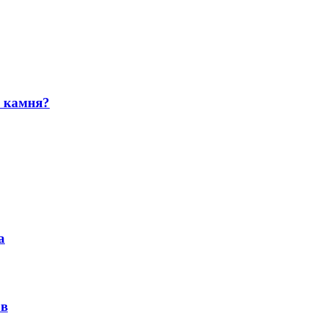
и камня?
а
ов