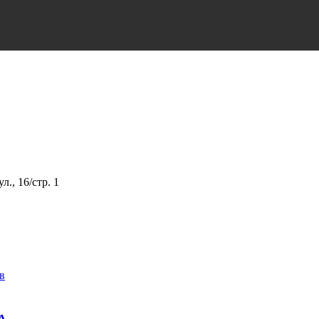
., 16/стр. 1
в
А