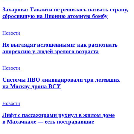
Захарова: Такаити не решилась назвать страну,
сбросившую на Японию атомную бомбу
Новости
Не выглядят истощенными: как распознать
анорексию у людей зрелого возраста
Новости
Системы ПВО ликвидировали три летевших
на Москву дрона ВСУ
Новости
Лифт с пассажирами рухнул в жилом доме
в Махачкале — есть пострадавшие