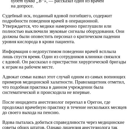
будет буква „B“»,
— рассказал один из врачей
на допросе.
Судебный иск, поданный вдовой погибшего, содержит
подробности поведения врачей в операционной.
Утверждается, что медики намеренно приглушили или
полностью выключили звуковые сигналы оборудования. Они
должны были оповестить персонал о критическом падении
уровня кислорода в крови пациента.
Информация о недопустимом поведении врачей всплыла
лишь спустя время. Один из сотрудников клиники связался
с вдовой. Он рассказал о пристрастии хирургической бригады
к играм на рабочем месте.
Адвокат семьи назвал этот случай одним из самых вопиющих
примеров медицинской халатности. Правозащитник отметил,
что подобная практика в данном учреждении была
систематической и происходила не впервые.
После инцидента анестезиолог переехал в Орегон, где
продолжал врачебную практику в течение нескольких месяцев
до своего выхода на пенсию.
Вдова пыталась добиться справедливости через медицинские
советы обоих штатов. Однако лицензия анестезиолога так