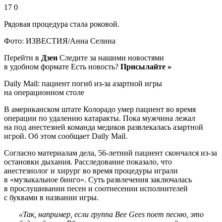
17 0
Рядовая процедура стала роковой.
Фото: ИЗВЕСТИЯ/Анна Селина
Перейти в
Дзен
Следите за нашими новостями
в удобном формате Есть новость?
Присылайте »
Daily Mail: пациент погиб из-за азартной игры
на операционном столе
В американском штате Колорадо умер пациент во время
операции по удалению катаракты. Пока мужчина лежал
на под анестезией команда медиков развлекалась азартной
игрой. Об этом сообщает Daily Mail.
Согласно материалам дела, 56-летний пациент скончался из-за
остановки дыхания. Расследование показало, что
анестезиолог и хирург во время процедуры играли
в «музыкальное бинго». Суть развлечения заключалась
в прослушивании песен и соотнесении исполнителей
с буквами в названии игры.
«Так, например, если группа Bee Gees поет песню, это