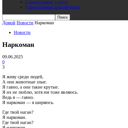
Строительные услуги
Строительные конструкции
Домой
Новости
Наркоман
Новости
Наркоман
09.06.2025
0
3
Я живу среди людей,
А они животные злые.
Я гавно, а они такие крутые.
Я их не люблю, хотя им тоже являюсь.
Ведь я — гавно.
Я наркоман — я ширяюсь.
Где твой наган?
Я наркоман.
Где твой наган?
Я наркоман.