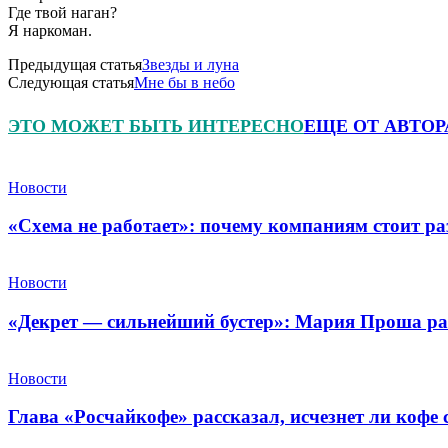
Где твой наган?
Я наркоман.
Предыдущая статья
Звезды и луна
Следующая статья
Мне бы в небо
ЭТО МОЖЕТ БЫТЬ ИНТЕРЕСНО
ЕЩЕ ОТ АВТОР
Новости
«Схема не работает»: почему компаниям стоит ра
Новости
«Декрет — сильнейший бустер»: Мария Проша рас
Новости
Глава «Росчайкофе» рассказал, исчезнет ли кофе