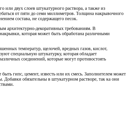
о или двух слоев штукатурного раствора, а также из
ебаться от пяти до семи миллиметров. Толщина накрывочного
нением состава, не содержащего песок.
ным архитектурно-декоративных требованиям. В
с накрывки, которая может быть обработана различными
шенных температур, щелочей, вредных газов, кислот,
ьзуют специальную штукатурку, которая обладает
азличных соединений, которые могут противостоять
быть гипс, цемент, известь или их смесь. Заполнителем может
. Добавки обязательны в штукатурном растворе, так ка они
ствами.