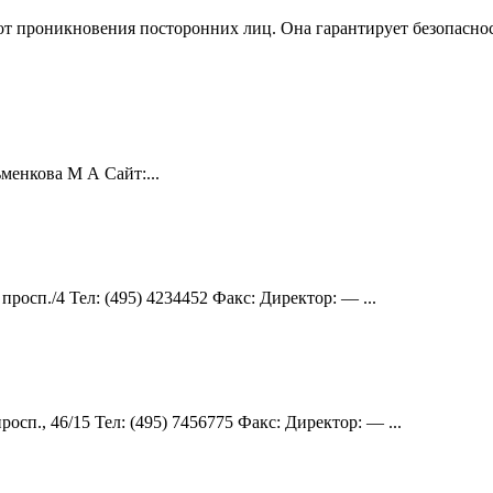
от проникновения посторонних лиц. Она гарантирует безопаснос
ьменкова М А Сайт:...
росп./4 Teл: (495) 4234452 Факс: Директор: — ...
сп., 46/15 Teл: (495) 7456775 Факс: Директор: — ...