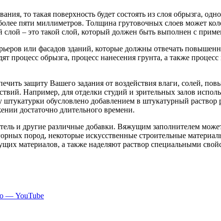
я, то такая поверхность будет состоять из слоя обрызга, одног
более пяти миллиметров. Толщина грутовочных слоев может кол
 слой – это такой слой, который должен быть выполнен с приме
ерьеров или фасадов зданий, которые должны отвечать повышен
ят процесс обрызга, процесс нанесения грунта, а также процес
чить защиту Вашего задания от воздействия влаги, солей, повы
ствий. Например, для отделки студий и зрительных залов испол
штукатурки обусловлено добавлением в штукатурный раствор р
ении достаточно длительного времени.
тель и другие различные добавки. Вяжущим заполнителем может 
горных пород, некоторые искусственные строительные материалы
ущих материалов, а также наделяют раствор специальными свой
но — YouTube