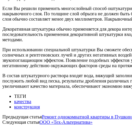
Если Вы решили применить многослойный способ оштукатуривани
накрывочного слоя. По толщине слой обрызга не должен быть 
слоя обычно составляет менее двух миллиметров. Накрывочный
Декоративная штукатурка обычно применяется для декора инт
последовательность применения декоративной штукатурки вход
методами.
При использовании специальной штукатурки Вы сможете обеспе
солнечных и рентгеновских лучей и других негативных воздей
звукопоглащающим эффектом. Появление подобных эффектов у 
негативному действию окружающих факторов среды на протяж
В состав штукатурного раствора входят вода, вяжущий заполни
послужить любой вид песка, результаты дробления различных 
увеличивают качество материала, обеспечивают экономию вяж
ТЕГИ
качества
конструкция
Предыдущая статья
Ремонт однокомнатной квартиры в Пушки
Следующая статья
ООО «Тех-Альтернатива»