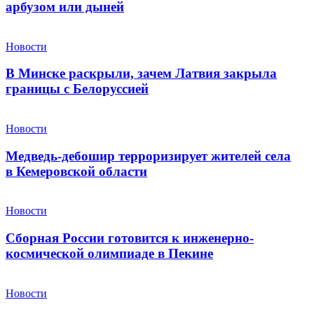
арбузом или дыней
Новости
В Минске раскрыли, зачем Латвия закрыла
границы с Белоруссией
Новости
Медведь-дебошир терроризирует жителей села
в Кемеровской области
Новости
Сборная России готовится к инженерно-
космической олимпиаде в Пекине
Новости