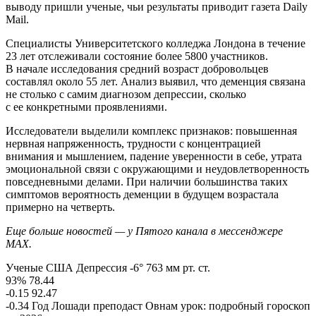
выводу пришли ученые, чьи результаты приводит газета Daily
Mail.
Специалисты Университетского колледжа Лондона в течение
23 лет отслеживали состояние более 5800 участников.
В начале исследования средний возраст добровольцев
составлял около 55 лет. Анализ выявил, что деменция связана
не столько с самим диагнозом депрессии, сколько
с ее конкретными проявлениями.
Исследователи выделили комплекс признаков: повышенная
нервная напряженность, трудности с концентрацией
внимания и мышлением, падение уверенности в себе, утрата
эмоциональной связи с окружающими и неудовлетворенность
повседневными делами. При наличии большинства таких
симптомов вероятность деменции в будущем возрастала
примерно на четверть.
Еще больше новостей — у Пятого канала в мессенджере
MAX.
Ученые США Депрессия -6° 763 мм рт. ст.
93% 78.44
-0.15 92.47
-0.34 Год Лошади преподаст Овнам урок: подробный гороскоп