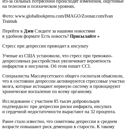
Из-за сильных потрясений происходят изменения, ощутимые
на телесном и психическом уровнях.
Фото: www.globallookpress.com/IMAGO/Zoonar.com/Ivan
Traimak
Перейти в
Дзен
Следите за нашими новостями
в удобном формате Есть новость?
Присылайте »
Стресс при депрессии приводит к инсульту
Ученые из США установили, что стресс при тревожно-
депрессивных расстройствах увеличивает вероятность
инфарктов и инсультов. Об этом пишет CCI.
Специалисты Массачусетского общего госпиталя объяснили,
что в состоянии депрессии активируются стрессовые участки
мозга, которые истощают нервную систему и провоцируют
хроническое воспаление по всему организму.
Исследование с участием 85 тысяч добровольцев
подтвердило: при депрессии риски инфаркта, инсульта
и сердечной недостаточности вырастают на 32 процента.
Ранее стало известно, что симптомы депрессии в среднем
возрасте повышают риск деменции в старости. К такому