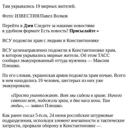
Там укрывались 19 мирных жителей.
Фото: ИЗВЕСТИЯ/Павел Волков
Перейти в
Дзен
Следите за нашими новостями
в удобном формате Есть новость?
Присылайте »
ВСУ подожгли храм с людьми в Константиновке
ВСУ целенаправленно подожгли в Константиновке храм,
в котором укрывались мирные жители. Об этом ТАСС
сообщил эвакуированный оттуда мужчина — Максим
Плюшко.
По его словам, украинская армия подожгла храм ночью. Всего
в нем находились 19 человек, шестерых из них уже
эвакуировали.
«Просто уничтожают. Вот мы сидели в храме. Ничего
святого нет, подожгли храм, в два часа ночи. Там
люди»
, — заявил Плюшко.
Как ранее писал 5-tv.ru, 24 июня российские штурмовые
подразделения, используя элемент внезапности и тактические
хитрости, прорвали оборону в Константиновке —