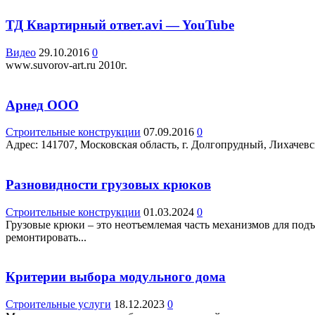
ТД Квартирный ответ.avi — YouTube
Видео
29.10.2016
0
www.suvorov-art.ru 2010г.
Арнед ООО
Строительные конструкции
07.09.2016
0
Адрес: 141707, Московская область, г. Долгопрудный, Лихачевски
Разновидности грузовых крюков
Строительные конструкции
01.03.2024
0
Грузовые крюки – это неотъемлемая часть механизмов для подъ
ремонтировать...
Критерии выбора модульного дома
Строительные услуги
18.12.2023
0