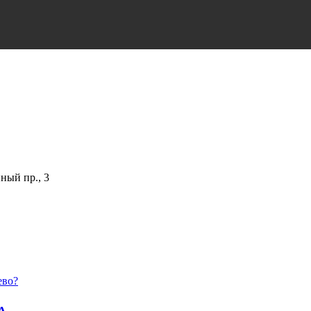
ный пр., 3
ево?
А