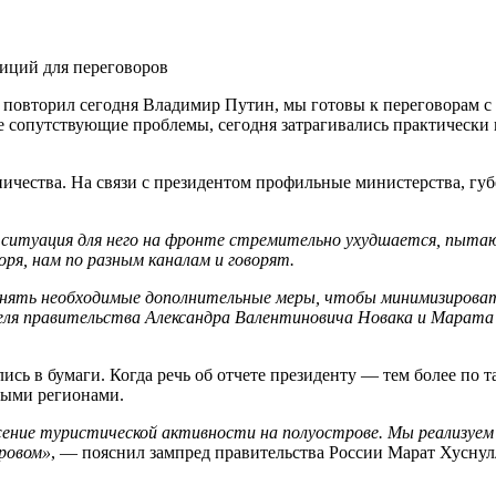
зиций для переговоров
 повторил сегодня Владимир Путин, мы готовы к переговорам с
е сопутствующие проблемы, сегодня затрагивались практически 
чества. На связи с президентом профильные министерства, губ
к ситуация для него на фронте стремительно ухудшается, пытаю
оря, нам по разным каналам и говорят.
ть необходимые дополнительные меры, чтобы минимизировать, 
еля правительства Александра Валентиновича Новака и Марата
сь в бумаги. Когда речь об отчете президенту — тем более по 
ными регионами.
ение туристической активности на полуострове. Мы реализуе
ровом»
, — пояснил зампред правительства России Марат Хуснул