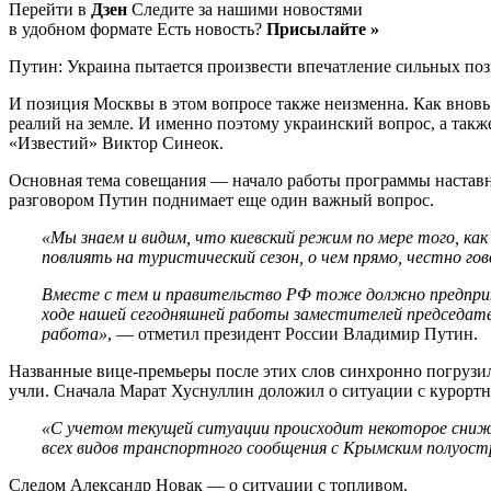
Перейти в
Дзен
Следите за нашими новостями
в удобном формате Есть новость?
Присылайте »
Путин: Украина пытается произвести впечатление сильных по
И позиция Москвы в этом вопросе также неизменна. Как вновь
реалий на земле. И именно поэтому украинский вопрос, а такж
«Известий» Виктор Синеок.
Основная тема совещания — начало работы программы наставни
разговором Путин поднимает еще один важный вопрос.
«Мы знаем и видим, что киевский режим по мере того, ка
повлиять на туристический сезон, о чем прямо, честно гов
Вместе с тем и правительство РФ тоже должно предприня
ходе нашей сегодняшней работы заместителей председат
работа»
, — отметил президент России Владимир Путин.
Названные вице-премьеры после этих слов синхронно погрузили
учли. Сначала Марат Хуснуллин доложил о ситуации с курорт
«С учетом текущей ситуации происходит некоторое сниж
всех видов транспортного сообщения с Крымским полуост
Следом Александр Новак — о ситуации с топливом.