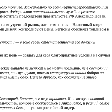
льного топлива. Максимально по всем нефтеперерабатывающим
 сроки. Федеральная антимонопольная служба в режиме
аместитель председателя правительства РФ Александр Новак.
 на внутренний рынок, даже изменения в Налоговый кодекс
ами дизеля, контролируют цены. Регионы обеспечат топливом в
венности — в зоне своей ответственности все должны
 их цель — создать для себя благоприятные условия на случай
ческие выпады не меняют и не могут повлиять, не в состоянии
конечно, стимулируют, только стимулируют наших бойцов на
ся иметь дело. Ничего другого, как обозначение этого
легацией. Значит, все их устраивало. Я не вижу оснований
альностей, которые обсуждались в Анкоридже, и реалий, самое
странных дел»,
— указал российский лидер.