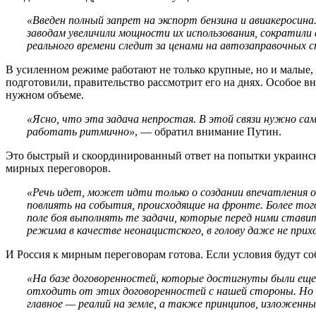
«Введен полный запрет на экспорт бензина и авиакеросин
заводам увеличили мощности их использования, сократили
реального времени следит за ценами на автозаправочных
В усиленном режиме работают не только крупные, но и малые
подготовили, правительство рассмотрит его на днях. Особое в
нужном объеме.
«Ясно, что эта задача непростая. В этой связи нужно с
работать ритмично»
, — обратил внимание Путин.
Это быстрый и скоординированный ответ на попытки украинско
мирных переговоров.
«Речь идет, может идти только о создании впечатления о 
повлиять на события, происходящие на фронте. Более тог
поле боя выполнять те задачи, которые перед ними ставит
режима в качестве неонацистского, в голову даже не при
И Россия к мирным переговорам готова. Если условия будут с
«На базе договоренностей, которые достигнуты были еще в
отходить от этих договоренностей с нашей стороны. Но н
главное — реалий на земле, а также принципов, изложенн