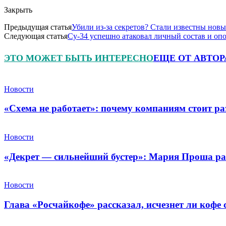
Закрыть
Предыдущая статья
Убили из-за секретов? Стали известны нов
Следующая статья
Су-34 успешно атаковал личный состав и о
ЭТО МОЖЕТ БЫТЬ ИНТЕРЕСНО
ЕЩЕ ОТ АВТОР
Новости
«Схема не работает»: почему компаниям стоит ра
Новости
«Декрет — сильнейший бустер»: Мария Проша рас
Новости
Глава «Росчайкофе» рассказал, исчезнет ли кофе