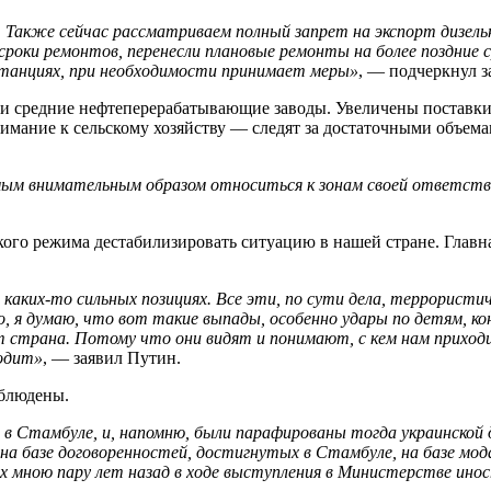
а. Также сейчас рассматриваем полный запрет на экспорт дизе
 сроки ремонтов, перенесли плановые ремонты на более поздние
 станциях, при необходимости принимает меры»
, — подчеркнул з
, и средние нефтеперерабатывающие заводы. Увеличены поставки
нимание к сельскому хозяйству — следят за достаточными объем
амым внимательным образом относиться к зонам своей ответст
го режима дестабилизировать ситуацию в нашей стране. Главная
каких-то сильных позициях. Все эти, по сути дела, террористи
о, я думаю, что вот такие выпады, особенно удары по детям, 
 страна. Потому что они видят и понимают, с кем нам приходит
ходит»
, — заявил Путин.
облюдены.
 Стамбуле, и, напомню, были парафированы тогда украинской де
а базе договоренностей, достигнутых в Стамбуле, на базе мод
ых мною пару лет назад в ходе выступления в Министерстве ино