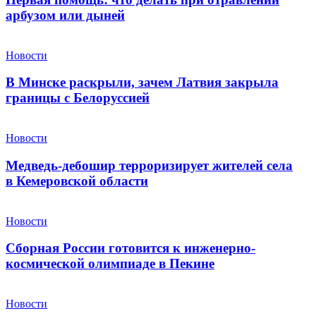
арбузом или дыней
Новости
В Минске раскрыли, зачем Латвия закрыла
границы с Белоруссией
Новости
Медведь-дебошир терроризирует жителей села
в Кемеровской области
Новости
Сборная России готовится к инженерно-
космической олимпиаде в Пекине
Новости