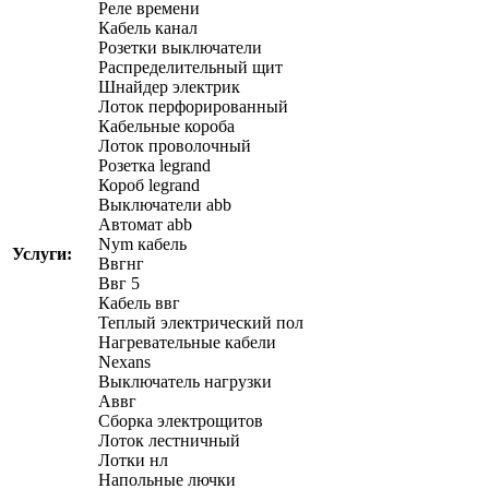
Реле времени
Кабель канал
Розетки выключатели
Распределительный щит
Шнайдер электрик
Лоток перфорированный
Кабельные короба
Лоток проволочный
Розетка legrand
Короб legrand
Выключатели abb
Автомат abb
Nym кабель
Услуги:
Ввгнг
Ввг 5
Кабель ввг
Теплый электрический пол
Нагревательные кабели
Nexans
Выключатель нагрузки
Аввг
Сборка электрощитов
Лоток лестничный
Лотки нл
Напольные лючки