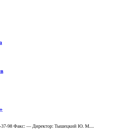
а
ов
»
02-37-98 Факс: — Директор: Тышецкий Ю. М....