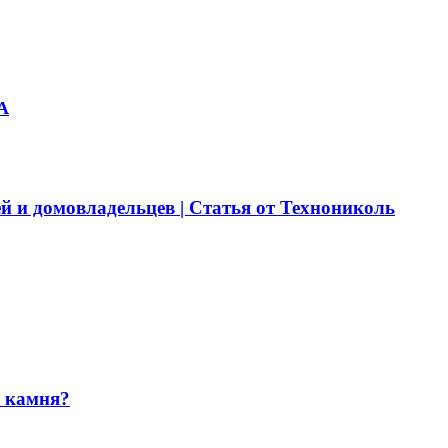
А
й и домовладельцев | Статья от Технониколь
и камня?